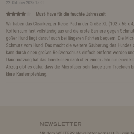
22. Oktober 2025 15:09
Must-Have für die feuchte Jahreszeit
Wir haben das Cleankeeper Reise Pad in der Größe XL (102 x 65 x 4,
Kofferraum fast vollständig aus und die erste Barriere gegen Schmu
goßer Hund liegt darauf auch bei längeren Fahrten bequem. Die Micro
Schmutz vom Hund. Das macht die weitere Säuberung des Hundes deut
kann durch einen großen Reißverschluss einfach entfernt werden un
Dauernutzung hat das Innenkissen nach über einem Jahr nur einen kle
Abzug gibt es dafür, dass die Microfaser sehr lange zum Trocknen br
klare Kaufempfehlung.
NEWSLETTER
Mit dem WOLTERS Newsletter verpasst Du kein A