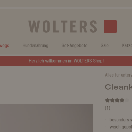
rwegs
Hundenahrung
Set-Angebote
Sale
Katz
Herzlich willkommen im WOLTERS Shop!
Alles für unte
Clean
(1)
besonders 
weich gepol