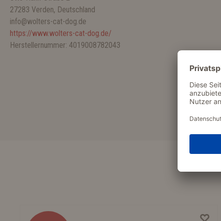
27283 Verden, Deutschland
info@wolters-cat-dog.de
https://www.wolters-cat-dog.de/
Herstellernummer: 4019008782043