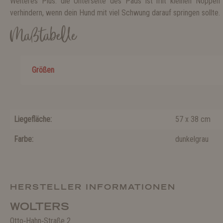
Weiteres Plus: die Unterseite des Pads ist mit kleinen Noppen
verhindern, wenn dein Hund mit viel Schwung darauf springen sollte.
Maßtabelle
Größen
Liegefläche:
57 x 38 cm
Farbe:
dunkelgrau
HERSTELLER INFORMATIONEN
WOLTERS
Otto‑Hahn‑Straße 2