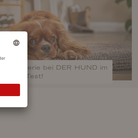
keeper Serie bei DER HUND im
Test!