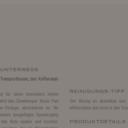
R UNTERWEGS
 Transportboxen, den Kofferraum
REINIGUNGS-TIPP
ad für einen besonders hohen
 wird das Cleankeeper Reise Pad
Der Bezug ist abziehbar und 
r-Stränge absorbieren im Nu
lufttrocknen und nicht in den T
 einem ausgiebigen Spaziergang
r das Auto sauber und trocken.
PRODUKTDETAILS