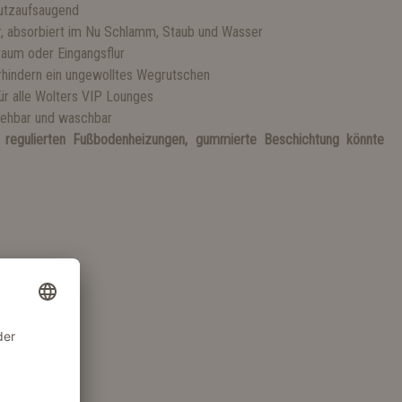
utzaufsaugend
, absorbiert im Nu Schlamm, Staub und Wasser
rraum oder Eingangsflur
rhindern ein ungewolltes Wegrutschen
für alle Wolters VIP Lounges
iehbar und waschbar
 regulierten Fußbodenheizungen, gummierte Beschichtung könnte