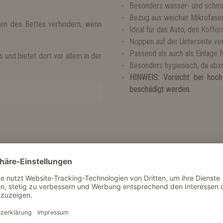
Besonders wasser- und schm
Bezug aus weicher Mikrofaser
hen des Bettes verhindern, wenn
Ideal für das Auto, den Koffe
Noppen auf der Unterseite ve
Passend als auch als Einlage 
 und bietet dort vor allem in der
Besonders hygienisch, da abz
HINWEIS: Vorsicht bei hoch
beschädigt werden.