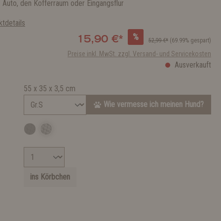
s Auto, den Kofferraum oder Eingangsflur
tdetails
%
15,90 €*
52,99 €*
(69.99% gespart)
Preise inkl. MwSt. zzgl. Versand- und Servicekosten
Ausverkauft
55 x 35 x 3,5 cm
Wie vermesse ich meinen Hund?
ins Körbchen