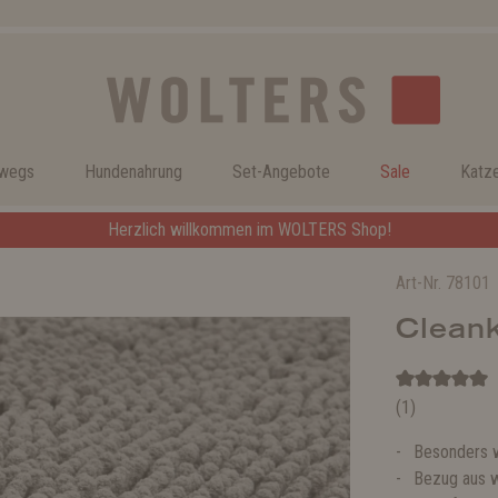
rwegs
Hundenahrung
Set-Angebote
Sale
Katz
Herzlich willkommen im WOLTERS Shop!
Art-Nr.
78101
Clean
(1)
Besonders 
Bezug aus w