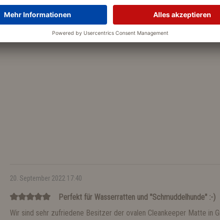
20. September 2022 17:40
Perfekt für Wasserratten und "Schmuddelhunde" :-)
Wir sind sehr zufriedene Besitzer der ovalen Cleankeeper Matte in 