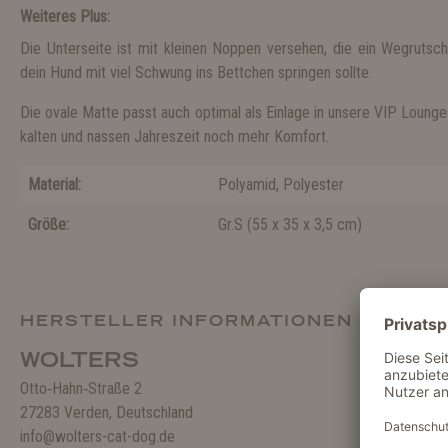
Weiteres Plus:
Die Unterseite ist mit kleinen Noppen versehen, die ein Wegrutsc
dein Hund mit viel Schwung ins Bettchen springen sollte.
Die ovale Matte passt auch optimal als Einlage in unsere VIP Lounges
kalten und nassen Jahreszeit noch mehr Komfort.
Material:
Polyamid
, Polyester
Größe:
Gr.S
(
55 x 35 x 3,5 cm
)
HERSTELLER INFORMATIONEN
WOLTERS
Otto‑Hahn‑Straße 2
27283 Verden, Deutschland
info@wolters-cat-dog.de