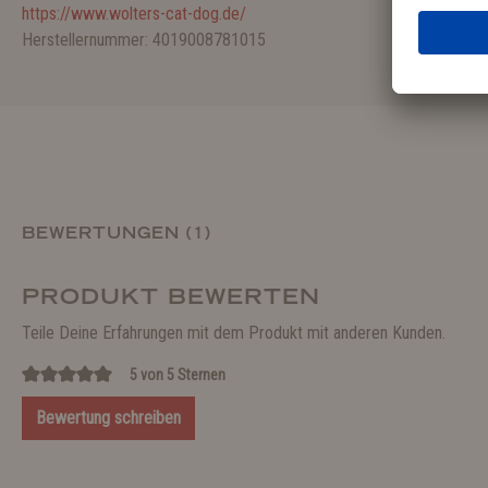
https://www.wolters-cat-dog.de/
Herstellernummer: 4019008781015
BEWERTUNGEN (1)
PRODUKT BEWERTEN
Teile Deine Erfahrungen mit dem Produkt mit anderen Kunden.
5 von 5 Sternen
Bewertung schreiben