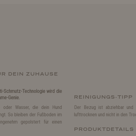
R DEIN ZUHAUSE
nti-Schmutz-Technologie wird die
REINIGUNGS-TIPP
hme-Genie.
b oder Wasser, die dein Hund
Der Bezug ist abziehbar und 
ngt. So bleiben der Fußboden im
lufttrocknen und nicht in den T
ngenehm gepolstert für einen
PRODUKTDETAILS