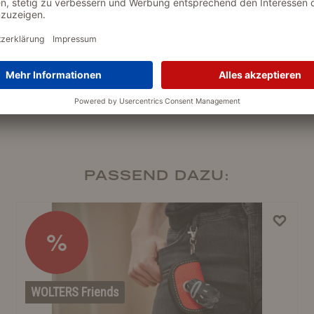
PASSEND DAZU:
%
WOLTERS Friends