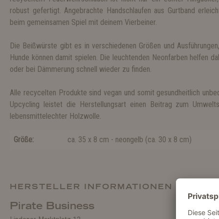
robust gefertigt. Angebrachte Handschlaufen aus Gurtband erleic
beim gemeinsamen Spiel mit deinem Vierbeiner.
Die Beißwürste gibt es in verschiedenen Größen und Ausführungen,
Hunde können damit spielen. Die leuchtenden Neonfarben helfen da
oder bei Dämmerung schnell wieder zu finden.
Alle recycelten Produkte sind vegan und somit gesundheitlich unbe
Upcycling leistet die Herstellungsart einen Beitrag zum Umwelt
lebensmittelechter Holzwolle.
Größe:
ca. 35 x 8 cm - neongelb
(
ca. 30 x 8 cm
)
HERSTELLER INFORMATIONEN
Pirate Business