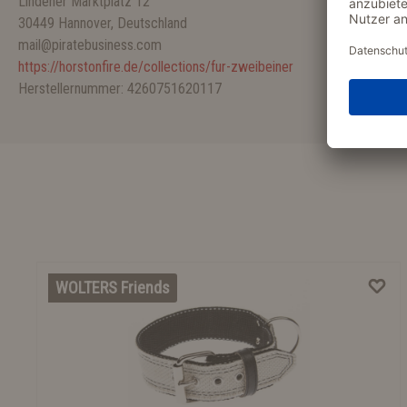
Lindener Marktplatz 12
30449 Hannover, Deutschland
mail@piratebusiness.com
https://horstonfire.de/collections/fur-zweibeiner
Herstellernummer: 4260751620117
WOLTERS Friends