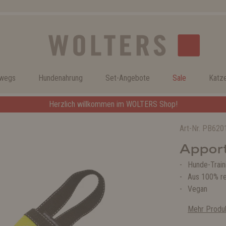
rwegs
Hundenahrung
Set-Angebote
Sale
Katz
Herzlich willkommen im WOLTERS Shop!
Art-Nr.
PB620
Appor
Hunde-Traini
Aus 100% r
Vegan
Mehr Produk