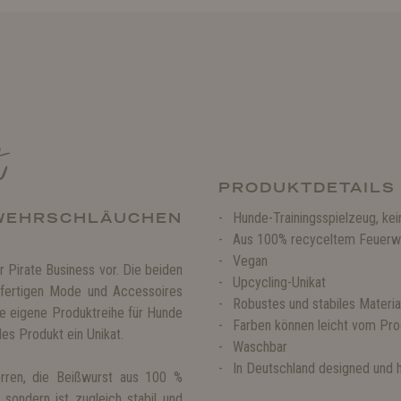
t
PRODUKTDETAILS
WEHRSCHLÄUCHEN
Hunde-Trainingsspielzeug, kei
Aus 100% recyceltem Feuerw
Vegan
 Pirate Business vor. Die beiden
Upcycling-Unikat
 fertigen Mode und Accessoires
Robustes und stabiles Materia
ine eigene Produktreihe für Hunde
Farben können leicht vom Pro
des Produkt ein Unikat.
Waschbar
In Deutschland designed und h
erren, die Beißwurst aus 100 %
sondern ist zugleich stabil und