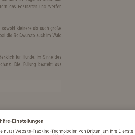
htern das Festhalten und Werfen
 sowohl kleinere als auch große
bei die Beißwürste auch im Wald
denklich für Hunde. Im Sinne des
schutz. Die Füllung besteht aus