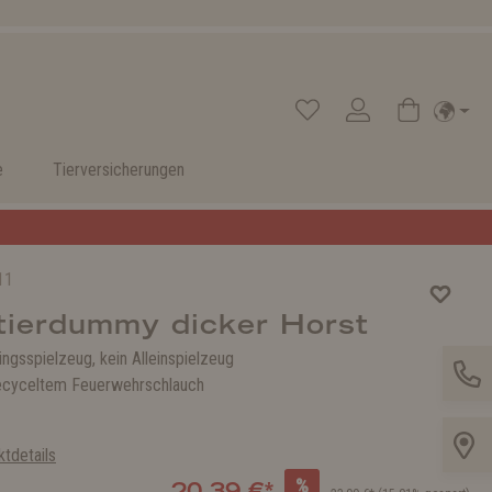
e
Tierversicherungen
11
tierdummy dicker Horst
ngsspielzeug, kein Alleinspielzeug
ecyceltem Feuerwehrschlauch
tdetails
%
20,39 €*