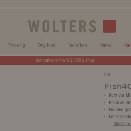
Traveling
Dog food
Set offers
Outlet
Cat
Welcome to the WOLTERS shop!
Cat
Fish4
Kurz vor M
Reich an Om
Für eine ge
Enthält mehr
More prod