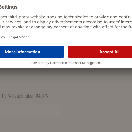
tigkeit 84,5 %
0 - 140g große Katzen (5 - 8 kg):
 1.0 % Feuchtigkeit 84.5 %