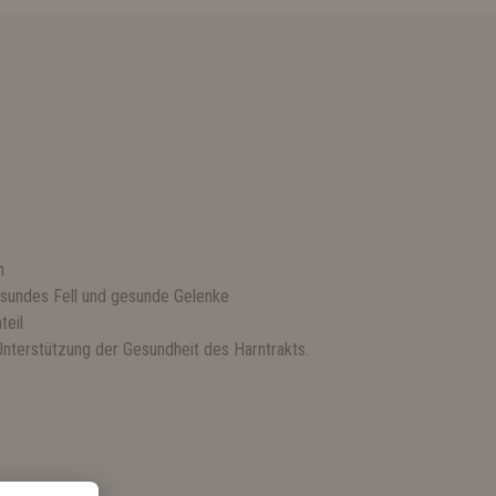
S
n
esundes Fell und gesunde Gelenke
teil
Unterstützung der Gesundheit des Harntrakts.