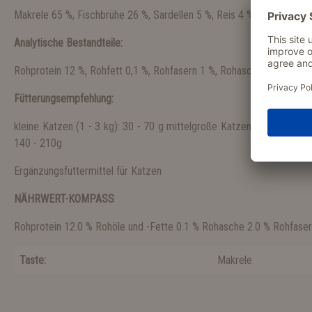
Makrele 65 %, Fischbrühe 26 %, Sardellen 5 %, Reis 4 %
Analytische Bestandteile:
Rohprotein 12 %, Rohfett 0,1 %, Rohfasern 1 %, Rohasche 2 %, Feuch
Fütterungsempfehlung:
kleine Katzen (1 - 3 kg): 30 - 70 g mittelgroße Katzen (3 - 5 kg): 7
140 - 210g
Ergänzungsfuttermittel für Katzen
NÄHRWERT-KOMPASS
Rohprotein 12.0 % Rohöle und -Fette 0.1 % Rohasche 2.0 % Rohfaser
Taste:
Makrele