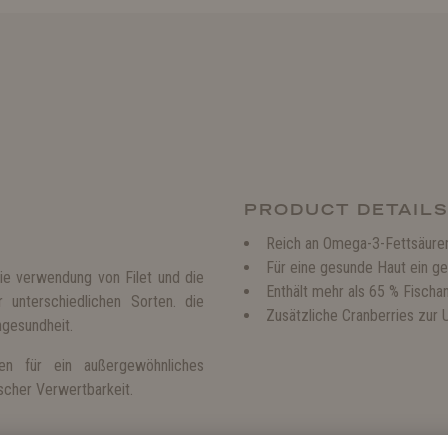
PRODUCT DETAIL
Reich an Omega-3-Fettsäure
Für eine gesunde Haut ein g
e verwendung von Filet und die
Enthält mehr als 65 % Fischan
 unterschiedlichen Sorten. die
Zusätzliche Cranberries zur 
ngesundheit.
en für ein außergewöhnliches
scher Verwertbarkeit.