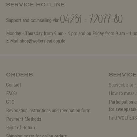
SERVICE HOTLINE
04231 - 72077-80
Support and counselling via:
Monday - Thursday from 9 am - 4 pm and on Friday from 9 am - 1 p
E-Mail:
shop@wolters-cat-dog.de
ORDERS
SERVICE
Contact
Subscribe to n
FAQ`s
How to measu
GTC
Participation 
for sweepstak
Revocation instructions and revocation form
Find WOLTERS
Payment Methods
Right of Return
Shipping costs for online orders