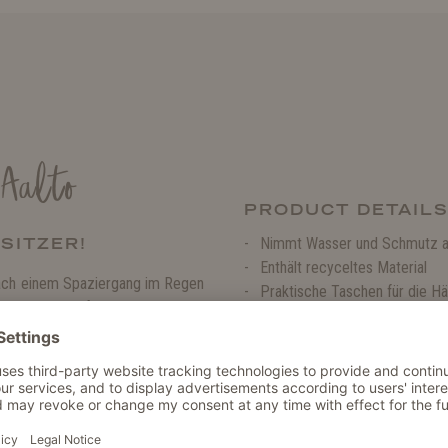
Aalto
PRODUCT DETAIL
SITZER!
Nimmt Wasser und Schmutz a
Enthält recyceltes Material
nach einem Spaziergang im Regen
Praktische Taschen für die H
 Handtuch für Haustiere ist in
Sehr saugfähiges Handtuch au
res Aalto-Handtuch für Menschen
Sehr weich und trocknet schne
h und angenehm für das Fell des
 Feuchtigkeitsaufnahme. Eine
ene Fell deines Hundes und die