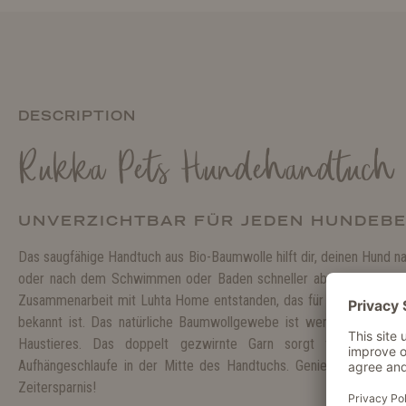
DESCRIPTION
Rukka Pets Hundehandtuch 
UNVERZICHTBAR FÜR JEDEN HUNDEBE
Das saugfähige Handtuch aus Bio-Baumwolle hilft dir, deinen Hund 
oder nach dem Schwimmen oder Baden schneller abzutrocknen. Das
Zusammenarbeit mit Luhta Home entstanden, das für sein legendä
bekannt ist. Das natürliche Baumwollgewebe ist weniger statisc
Haustieres. Das doppelt gezwirnte Garn sorgt für eine gute
Aufhängeschlaufe in der Mitte des Handtuchs. Genieße das trock
Zeitersparnis!