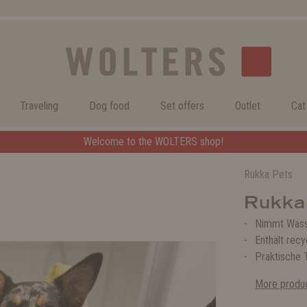
Traveling
Dog food
Set offers
Outlet
Cat
Welcome to the WOLTERS shop!
Rukka Pets
Rukka
Nimmt Wass
Enthält recy
Praktische 
More produc