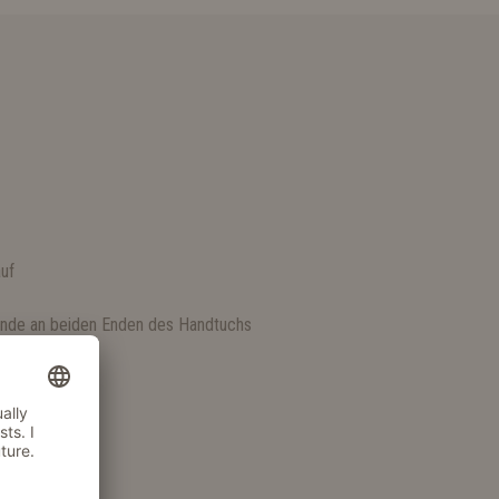
S
uf
ände an beiden Enden des Handtuchs
s Mikrofaser
ll