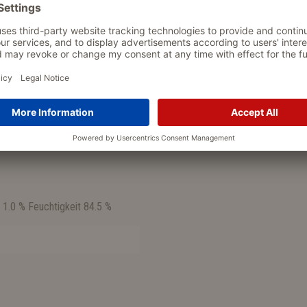
htigkeit 84,5 %
0 - 140g große Katzen (5 - 8 kg):
 1.0 % Feuchtigkeit 84.5 %