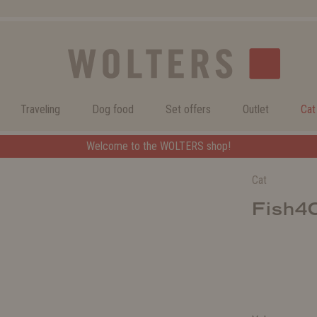
Traveling
Dog food
Set offers
Outlet
Cat
Welcome to the WOLTERS shop!
Cat
Fish4C