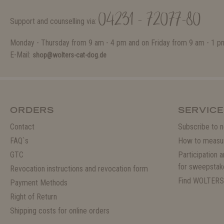
04231 - 72077-80
Support and counselling via:
Monday - Thursday from 9 am - 4 pm and on Friday from 9 am - 1 p
E-Mail:
shop@wolters-cat-dog.de
ORDERS
SERVICE
Contact
Subscribe to n
FAQ`s
How to measu
GTC
Participation 
for sweepstak
Revocation instructions and revocation form
Find WOLTERS
Payment Methods
Right of Return
Shipping costs for online orders