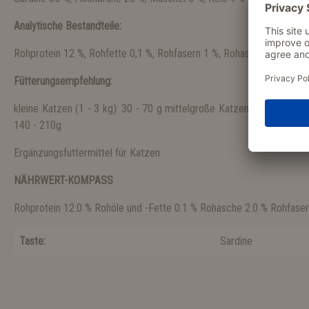
Analytische Bestandteile:
Rohprotein 12 %, Rohfette 0,1 %, Rohfasern 1 %, Rohasche 2 %, Feuc
Fütterungsempfehlung:
kleine Katzen (1 - 3 kg): 30 - 70 g mittelgroße Katzen (3 - 5 kg): 7
140 - 210g
Ergänzungsfuttermittel für Katzen
NÄHRWERT-KOMPASS
Rohprotein 12.0 % Rohöle und -Fette 0.1 % Rohasche 2.0 % Rohfaser
Taste:
Sardine