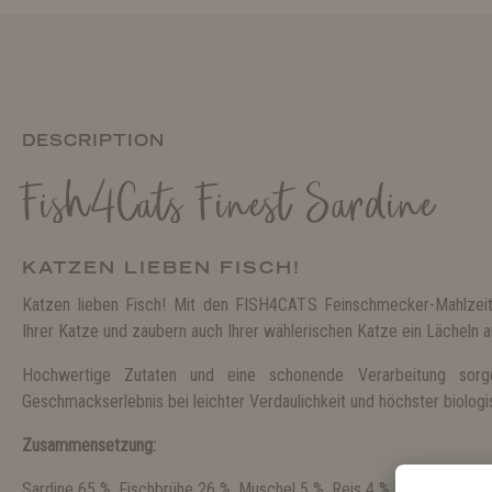
DESCRIPTION
Fish4Cats Finest Sardine
KATZEN LIEBEN FISCH!
Katzen lieben Fisch! Mit den FISH4CATS Feinschmecker-Mahlze
Ihrer Katze und zaubern auch Ihrer wählerischen Katze ein Lächeln a
Hochwertige Zutaten und eine schonende Verarbeitung sorg
Geschmackserlebnis bei leichter Verdaulichkeit und höchster biologi
Zusammensetzung:
Sardine 65 %, Fischbrühe 26 %, Muschel 5 %, Reis 4 %