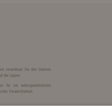
iten verwöhnen Sie den Gaumen
uf die Lippen.
en für ein außergewöhnliches
scher Verwertbarkeit.