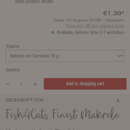
More product details
€1.39*
Content:
0.07 Kilogramm
(€19.86* / 1 Kilogramm )
Prices incl. VAT plus shipping costs
Available, delivery time 2-3 workdays
Volume
Quantity
Add to shopping cart
DESCRIPTION
Fish4Cats Finest Makrele