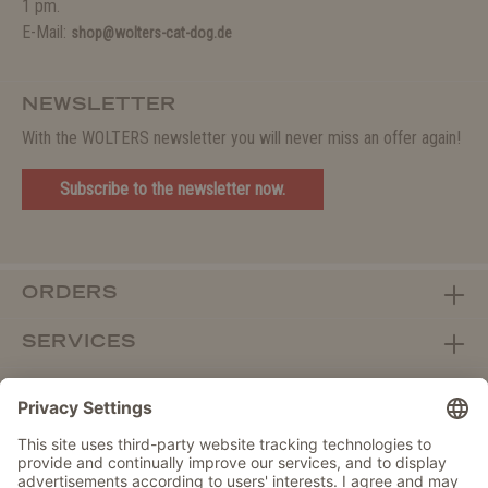
1 pm.
E-Mail:
shop@wolters-cat-dog.de
NEWSLETTER
With the WOLTERS newsletter you will never miss an offer again!
Subscribe to the newsletter now.
ORDERS
SERVICES
ABOUT WOLTERS
DEALER PORTAL