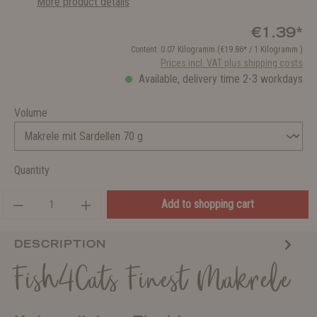
More product details
€1.39*
Content:
0.07 Kilogramm
(€19.86* / 1 Kilogramm )
Prices incl. VAT plus shipping costs
Available, delivery time 2-3 workdays
Volume
Quantity
Add to shopping cart
DESCRIPTION
Fish4Cats Finest Makrele