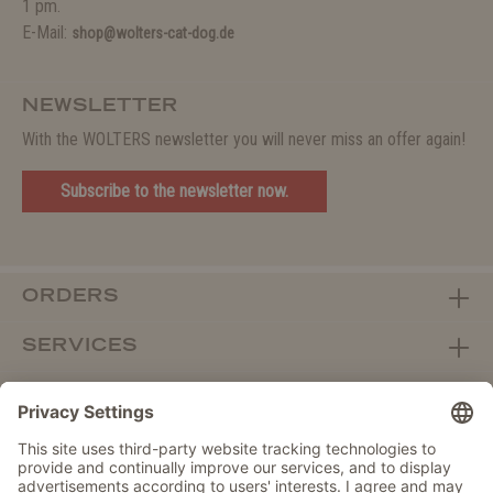
1 pm.
E-Mail:
shop@wolters-cat-dog.de
NEWSLETTER
With the WOLTERS newsletter you will never miss an offer again!
Subscribe to the newsletter now.
ORDERS
SERVICES
ABOUT WOLTERS
DEALER PORTAL