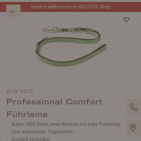
Herzlich willkommen im WOLTERS Shop!
Art-Nr.
63075
Professional Comfort
Führleine
Außen 100% Nylon, Innen Neopren mit extra Polsterung
Sehr angenehmer Tragekomfort
Dreifach verstellbar