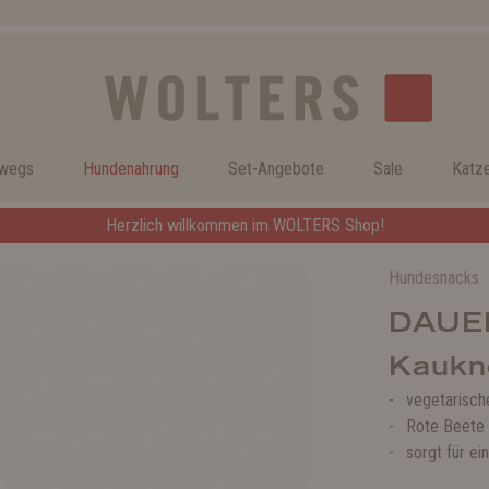
rwegs
Hundenahrung
Set-Angebote
Sale
Katz
Herzlich willkommen im WOLTERS Shop!
Hundesnacks
DAUE
Kaukn
vegetarisch
Rote Beete 
sorgt für e