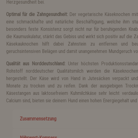
Herzgesundheit bei.
Optimal für die Zahngesundheit:
Der vegetarische Käseknochen mit 
eine schmackhafte und natürliche Beschäftigung, welche ihm stu
besonders feste Konsistenz sorgt nicht nur für beruhigenden Kna
die Kaumuskulatur, stärkt das Gebiss und wirkt sich positiv auf die Z
Käsekauknochen hilft dabei Zahnstein zu entfernen und be
geruchsintensiven Belägen und damit unangenehmen Mundgeruch vo
Qualität aus Norddeutschland:
Unter höchsten Produktionsstanda
Rohstoff norddeutscher Qualitätsmilch werden die Käseknochen
hergestellt. Der Käse wird von Hand in Jutesäcken verpackt u
Monate zu trocken und zu reifen. Dank der ausgiebigen Trockn
Käsestangen aus laktosefreiem Kuhmilchkäse sehr leicht verdauli
Calcium sind, bieten sie deinem Hund einen hohen Energiegehalt und
Zusammensetzung
Nährwert-Kompass