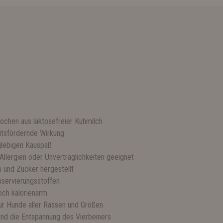
ochen aus laktosefreier Kuhmilch
itsfördernde Wirkung
nglebigen Kauspaß
 Allergien oder Unverträglichkeiten geeignet
n und Zucker hergestellt
nservierungsstoffen
och kalorienarm
ür Hunde aller Rassen und Größen
und die Entspannung des Vierbeiners