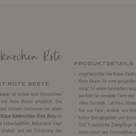
knochen Rote
PRODUKTDETAILS
vegetarischer Hartkäse-Kaukn
Rote Beete für eine gesundhe
T ROTE BEETE
sorgt für einen besonders la
kauer ist neben dem klassischen
perfekt für sensible Tiere mit
mit Rote Beete erhältlich. Die
ohne Getreide, Laktose, Glute
mmt deinem Vierbeiner vor allem
frei von Farb-, Aroma- und Ko
rtkäse-Kauknochen Rote Bete
ist
hoher Energiegehalt und denn
de Leberfunktion. Außerdem trägt
100 % natürliche Zahnpflege f
Vitalität und zur Förderung der
unterstützt den Stressabbau 