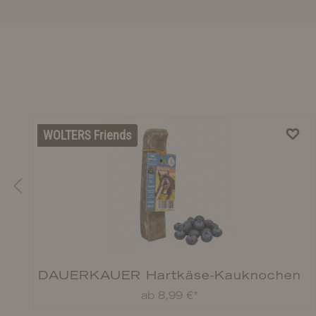
WOLTERS Friends
DAUERKAUER Hartkäse-Kauknochen
Blaubeere
ab 8,99 €*