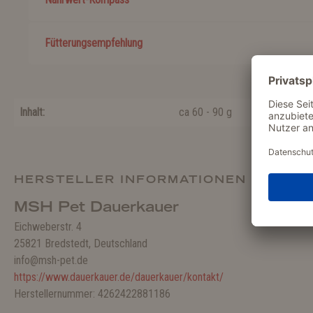
Fütterungsempfehlung
Inhalt:
ca 60 - 90 g
HERSTELLER INFORMATIONEN
MSH Pet Dauerkauer
Eichweberstr. 4
25821 Bredstedt, Deutschland
info@msh-pet.de
https://www.dauerkauer.de/dauerkauer/kontakt/
Herstellernummer: 4262422881186