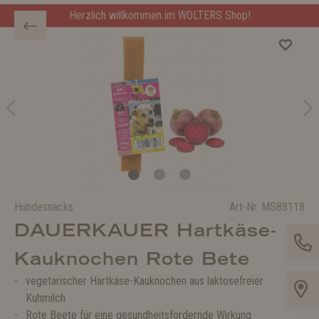
Herzlich willkommen im WOLTERS Shop!
Hundesnacks
Art-Nr.
MS88118
DAUERKAUER Hartkäse-
Kauknochen Rote Bete
vegetarischer Hartkäse-Kauknochen aus laktosefreier
Kuhmilch
Rote Beete für eine gesundheitsfördernde Wirkung