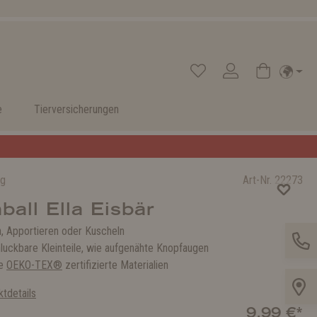
e
Tierversicherungen
ug
Art-Nr.
22273
ball Ella Eisbär
, Apportieren oder Kuscheln
luckbare Kleinteile, wie aufgenähte Knopfaugen
ge
OEKO-TEX®
zertifizierte Materialien
tdetails
9,99 €*