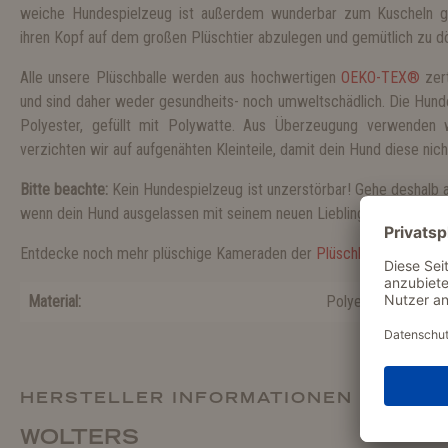
weiche Hundespielzeug ist außerdem wunderbar zum Kuscheln ge
ihren Kopf auf dem großen Plüschtier abzulegen und gemütlich zu d
Alle unsere Plüschballe werden aus hochwertigen
OEKO-TEX®
zert
und sind daher weder gesundheits- noch umweltschädlich. Die Hun
Polyester, gefüllt mit Polywatte. Aus Überzeugung verwenden 
verzichten wir auf aufgenähten Kleinteile, damit dein Hund diese nic
Bitte beachte:
Kein Hundespielzeug ist unzerstörbar! Gehe deshalb 
wenn dein Hund ausgelassen mit seinem neuen Lieblingsspielzeug to
Entdecke noch mehr plüschige Kameraden der
Plüschball Familie
.
Material:
Polyester
HERSTELLER INFORMATIONEN
WOLTERS