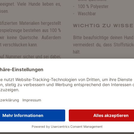
eignet. Viele Hunde lieben es,
100 % Polyester
ösen.
Waschbar
ifizierten Materialien hergestellt
WICHTIG ZU WISSE
despielzeuge bestehen aus 100 %
wir keine Quietsche. Außerdem
Bitte beaufsichtige deinen Hund
ht verschlucken kann.
vermeidest du, dass Stoffstück
hält.
auf Nummer sicher und sei dabei,
bt.