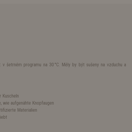
t v šetrném programu na 30 °C. Měly by být sušeny na vzduchu a
r Kuscheln
le, wie aufgenähte Knopfaugen
izierte Materialien
iebt