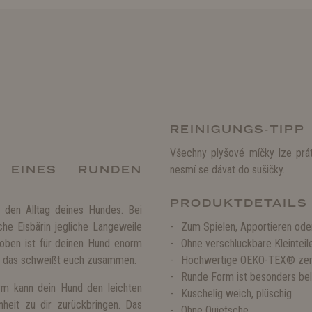
REINIGUNGS-TIPP
Všechny plyšové míčky lze prá
 EINES RUNDEN
nesmí se dávat do sušičky.
PRODUKTDETAILS
n den Alltag deines Hundes. Bei
che Eisbärin jegliche Langeweile
Zum Spielen, Apportieren ode
Toben ist für deinen Hund enorm
Ohne verschluckbare Kleintei
nd das schweißt euch zusammen.
Hochwertige OEKO-TEX® zertif
Runde Form ist besonders bel
rm kann dein Hund den leichten
Kuschelig weich, plüschig
nheit zu dir zurückbringen. Das
Ohne Quietsche