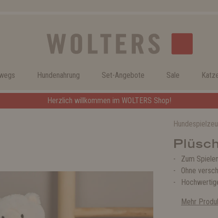
rwegs
Hundenahrung
Set-Angebote
Sale
Katz
Herzlich willkommen im WOLTERS Shop!
Hundespielze
Plüsch
Zum Spielen
Ohne versch
Hochwerti
Mehr Produk