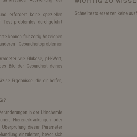
WICHTIG ZU WISS
Schnelltests ersetzen keine ausf
nd erfordert keine speziellen
der Test problemlos durchgeführt
rte können frühzeitig Anzeichen
anderen Gesundheitsproblemen
rameter wie Glukose, pH-Wert,
ndes Bild der Gesundheit deines
äzise Ergebnisse, die dir helfen,
G?
 Veränderungen in der Urinchemie
ionen, Nierenerkrankungen oder
e Überprüfung dieser Parameter
ehandlung einzuleiten, bevor sich