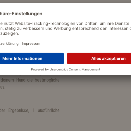
deines Hundes durchgeführt. Der
n Minuten können die Ergebnisse
Sollte der Test Auffälligkeiten
teilen, um weitere diagnostische
he und schnelle Möglichkeit, die
Veränderungen zu reagieren. Der
r, deinem Hund die bestmögliche
us.
er Ergebnisse, 1 ausführliche