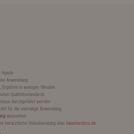
ür Hunde
ache Anwendung
, Ergebnis in wenigen Minuten
hsten Qualitätsstandards
tnisse durchgeführt werden
tkit für die einmalige Anwendung
ung
anzusehen
e tierärztliche Videoberatung über
haustierdocs.de