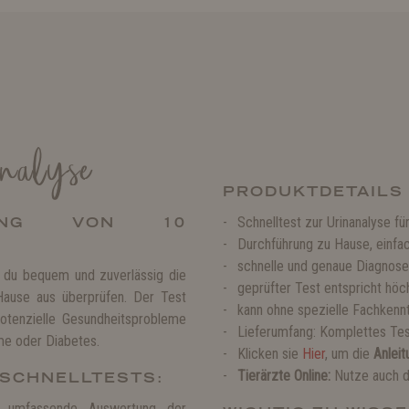
nalyse
PRODUKTDETAILS
MUNG VON 10
Schnelltest zur Urinanalyse f
Durchführung zu Hause, einf
schnelle und genaue Diagnose
 du bequem und zuverlässig die
geprüfter Test entspricht höc
Hause aus überprüfen. Der Test
kann ohne spezielle Fachkenn
potenzielle Gesundheitsprobleme
Lieferumfang: Komplettes Tes
me oder Diabetes.
Klicken sie
Hier
, um die
Anleit
Tierärzte Online:
Nutze auch di
 SCHNELLTESTS:
 umfassende Auswertung der