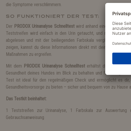
die Symptome verschlimmern.
SO FUNKTIONIERT DER TEST:
Der
PRODOX Urinanalyse Schnelltest
wird anhand einer Urinprobe 
Teststreifen wird einfach in den Urin getaucht, und nach wenige
abgelesen und mit der beiliegenden Farbskala verglichen werden. 
zeigen, kannst du diese Informationen direkt mit deinem Tierarzt 
Maßnahmen zu ergreifen.
Mit dem
PRODOX Urinanalyse Schnelltest
erhältst du eine einfac
Gesundheit deines Hundes im Blick zu behalten und frühzeitig auf 
Test ist ideal für den regelmäßigen Check und ermöglicht es di
Gesundheitsvorsorge zu bieten – sicher und bequem von zu Hause a
Das Testkit beinhaltet:
1 Teststreifen zur Urinanalyse, 1 Farbskala zur Auswertung d
Gebrauchsanweisung