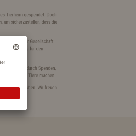
kales Tierheim gespendet. Doch
n, um sicherzustellen, dass die
ag zum Wohl der Gesellschaft
es Engagements für den
uschließen. Ob durch Spenden,
im Leben dieser Tiere machen.
benötigen, ausüben. Wir freuen
ent.