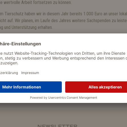
 wertvolle Arbeit fortsetzen zu können.
zum Tierschutz haben wir in diesem Jahr bereits 1.000 Euro an unser lo
icht auf. Wir planen, im Laufe des Jahres weitere Sachspenden zu leiste
g und Unterstützung erhalten.
ternehmen eine wichtige Rolle im Gemeinwesen spielen und einen Beitr
tzung für die Tierheime ist ein Ausdruck dieser Überzeugung und unser
nutzen, um unsere Kunden und Partner dazu zu ermutigen, sich uns anz
doption eines Tieres – jeder Beitrag zählt und kann einen Unterschied 
tiven Einfluss auf unsere Gemeinschaft und die Tiere, die unsere Hilfe 
ichtigen Arbeit und danken allen für ihre Unterstützung und ihr Engagem
NEWSLETTER