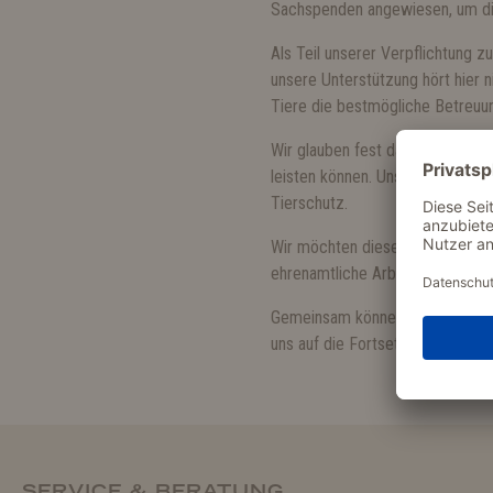
Sachspenden angewiesen, um die
Als Teil unserer Verpflichtung 
unsere Unterstützung hört hier n
Tiere die bestmögliche Betreuun
Wir glauben fest daran, dass Un
leisten können. Unsere Unterstü
Tierschutz.
Wir möchten diese Gelegenheit 
ehrenamtliche Arbeit oder die A
Gemeinsam können wir einen posi
uns auf die Fortsetzung dieser w
SERVICE & BERATUNG