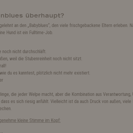
enblues überhaupt?
ngelehnt an den „Babyblues“, den viele frischgebackene Eltern erleben. 
eine Hund ist ein Fulltime-Job.
 noch nicht durchschläft.
en, weil die Stubenreinheit noch nicht sitzt.
all!
ie du es kanntest, plötzlich nicht mehr existiert.
er
nge, die jeder Welpe macht, aber die Kombination aus Verantwortung, Ü
dass es sich riesig anfühlt. Vielleicht ist da auch Druck von außen, viel
rechen.
ngenehme kleine Stimme im Kopf: