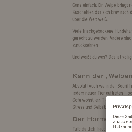
Ganz einfach:
Ein Welpe bringt ri
Kuscheltier, das sich brav nach
über die Welt weiß.
Viele frischgebackene Hundehalt
gerecht zu werden. Andere sind 
zurücksehnen.
Und weißt du was? Das ist völlig
Kann der „Welpen
Absolut! Auch wenn der Begriff 
jedem neuen Tier auftreten – se
Sofa wohnt, ein Tierschutzhund, 
Stress und Selbstzweifel auslös
Der Hormonhausha
Falls du dich fragst, warum du 