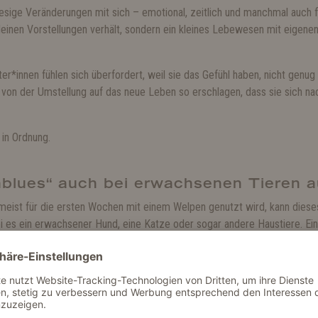
esige Veränderungen mit sich – emotional, zeitlich und manchmal auch fin
 deinen Vorstellungen verhält, sondern ein kleines Lebewesen mit eigene
er*innen fühlen sich überfordert, weil sie das Gefühl haben, nicht genu
von der Umstellung auf das neue Leben so erschlagen, dass sie sich nach
 in Ordnung.
blues“ auch bei erwachsenen Tieren a
meist für die ersten Wochen mit einem Welpen genutzt wird, kann diese
i es ein erwachsener Hund, eine Katze oder sogar andere Haustiere. Ei
der Angst vor allem hat, oder ein Vierbeiner, der ganz anders ist, als ma
en.
lt spielt auch eine Rolle!
so emotional auf die ersten Wochen mit deinem neuen Hund oder deiner K