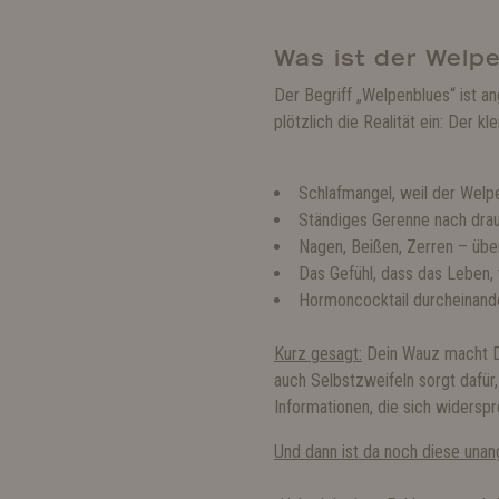
Was ist der Welp
Der Begriff „Welpenblues“ ist a
plötzlich die Realität ein: Der kl
Schlafmangel, weil der Welpe
Ständiges Gerenne nach drauß
Nagen, Beißen, Zerren – über
Das Gefühl, dass das Leben, w
Hormoncocktail durcheinand
Kurz gesagt:
Dein Wauz macht Di
auch Selbstzweifeln sorgt dafür, 
Informationen, die sich widersp
Und dann ist da noch diese una