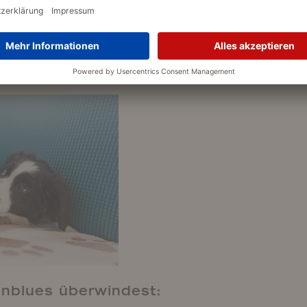
chen mitzureden. Stresshormone wie Cortisol können steigen, währen
cke haben. Schlafmangel und emotionale Anspannung tun ihr Übriges.
Das
h biochemisch völlig normal! Gib dir also Zeit – Körper und Geist brauc
nen.
nblues überwindest: