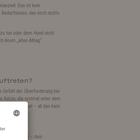
anziell. Das ist kein
n Bedürfnissen, das noch nichts
g zu tun oder dem Hund nicht
 ihrem „alten Alltag“
uftreten?
s Gefühl der Überforderung bei
ne Katze, die erstmal unter dem
n es erwartet hat – all das kann
atze reagierst – dein