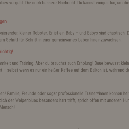
lues vergeht. Die noch bessere Nachricht: Du kannst einiges tun, um di
ngen
onierender, kleiner Roboter. Er ist ein Baby – und Babys sind chaotisch. 
ern Schritt für Schritt in euer gemeinsames Leben hineinzuwachsen.
ichtig!
mkeit und Training. Aber du brauchst auch Erholung! Baue bewusst kleine
– selbst wenn es nur ein heißer Kaffee auf dem Balkon ist, während der 
ffen! Familie, Freunde oder sogar professionelle Trainer*innen können he
dich der Welpenblues besonders hart trifft, sprich offen mit anderen H
e Mensch!