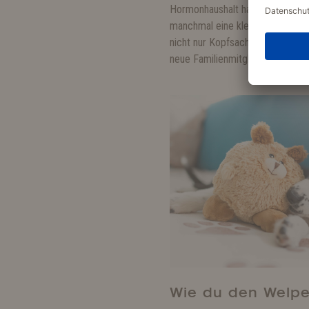
Hormonhaushalt hat da ein Wört
manchmal eine kleine Durststre
nicht nur Kopfsache, sondern auc
neue Familienmitglied zu gewöh
Wie du den Welpe