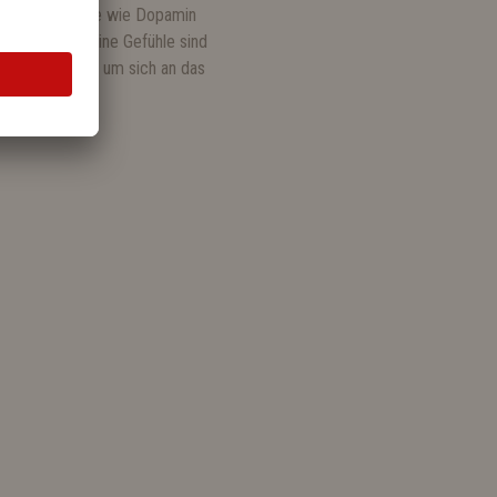
d Glückshormone wie Dopamin
 bedeutet:
Deine Gefühle sind
hen eine Weile, um sich an das