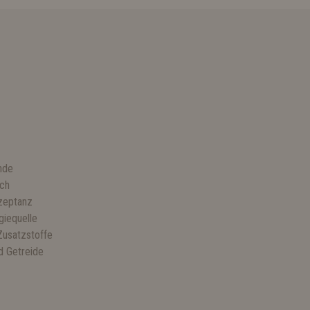
unde
sch
zeptanz
giequelle
Zusatzstoffe
d Getreide