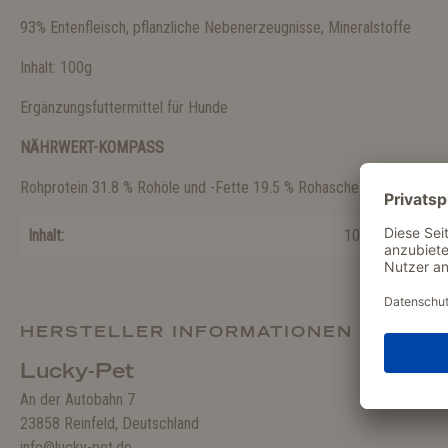
93% Entenfleisch, pflanzliche Nebenerzeugnisse, Mineralstoffe
Inhalt: 100g
Ergänzungsfuttermittel für Hunde
NÄHRWERT-KOMPASS
Rohprotein 31.8 % Rohöle und -Fette 19.5 % Rohasche 5.2 % Rohfase
Inhalt:
100 g
HERSTELLER INFORMATIONEN
Lucky-Pet
An der Autobahn 7
23858 Reinfeld, Deutschland
info@lucky-pet.de