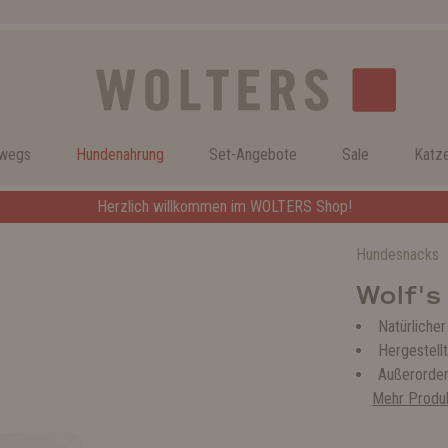
rwegs
Hundenahrung
Set-Angebote
Sale
Katz
Herzlich willkommen im WOLTERS Shop!
Hundesnacks
Wolf's
Natürlicher
Hergestellt
Außerorden
Mehr Produk