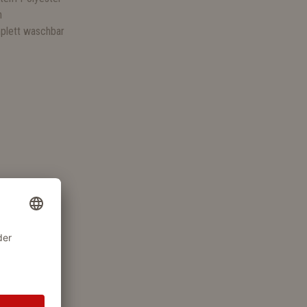
n
plett waschbar