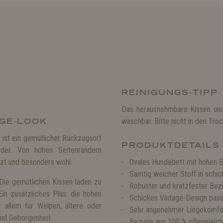
REINIGUNGS-TIPP
Das herausnehmbare Kissen und
AGE-LOOK
waschbar. Bitte nicht in den Tr
 ist ein gemütlicher Rückzugsort
PRODUKTDETAILS
ieder. Von hohen Seitenrändern
tzt und besonders wohl.
Ovales Hundebett mit hohen Se
Samtig weicher Stoff in schic
Die gemütlichen Kissen laden zu
Robuster und kratzfester Bezu
in zusätzliches Plus: die hohen
Schickes Vintage-Design passt
 allem für Welpen, ältere oder
Sehr angenehmer Liegekomfo
iel Geborgenheit.
Bezüge aus 100 % pflegeleic