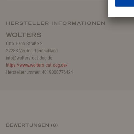
HERSTELLER INFORMATIONEN
WOLTERS
Otto‑Hahn‑Straße 2
27283 Verden, Deutschland
info@wolters-cat-dog.de
https://www.wolters-cat-dog.de/
Herstellernummer: 4019008776424
BEWERTUNGEN (0)