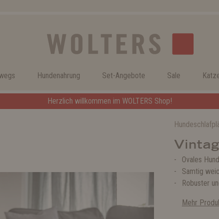
rwegs
Hundenahrung
Set-Angebote
Sale
Katz
Herzlich willkommen im WOLTERS Shop!
Hundeschlafpl
Vinta
Ovales Hund
Samtig weic
Robuster un
Mehr Produk