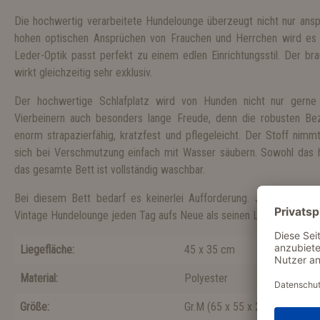
Die hochwertig verarbeitete Hundelounge überzeugt nicht nur ansp
hohen optischen Ansprüchen von Frauchen und Herrchen wird es 
Leder-Optik passt perfekt zu einem edlen Einrichtungsstil. Der bra
wirkt gleichzeitig sehr exklusiv.
Der hochwertige Schlafplatz wird von Hunden nicht nur gern
Vierbeinern auch besonders lange Freude, denn die robusten B
enorm strapazierfähig, kratzfest und pflegeleicht. Der Stoff nim
sich bei Verschmutzung einfach mit Wasser säubern. Sowohl das 
das gesamte Bett ist vollständig waschbar.
Bei diesem Bett bedarf es keinerlei Aufforderung. Jeder Hund, 
Vintage Hundelounge jeden Tag aufs Neue als seinen Lieblingsruheor
Liegefläche:
45 x 35 cm
Material:
Polyester
Größe:
Gr.M
(
65 x 55 x 20 cm
)