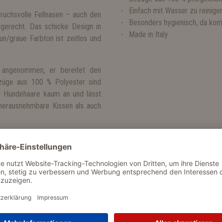
Einfach mit Wasser zu reinige
ruchsvolle Fellnasen – auch den
Besonders hygienisch, da kom
gerecht. Das schicke Design in
Made in Italy
un/graue Farbton ist zeitlos und
e angenommen, er bereitet den
ezüge aus 100 % Polyester sind
mt Hundehaare kaum an und lässt
herausnehmbare Kissen als auch
der es gemütlich mag, wird die
t aufsuchen.