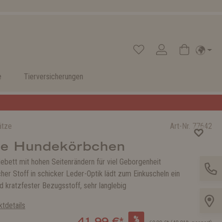
e
Tierversicherungen
ätze
Art-Nr.
77642
ge Hundekörbchen
ebett mit hohen Seitenrändern für viel Geborgenheit
her Stoff in schicker Leder-Optik lädt zum Einkuscheln ein
d kratzfester Bezugsstoff, sehr langlebig
tdetails
%
41,99 €*