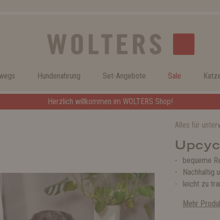
rwegs
Hundenahrung
Set-Angebote
Sale
Katz
Herzlich willkommen im WOLTERS Shop!
Alles für unte
Upcyc
bequeme Re
Nachhaltig 
leicht zu tr
Mehr Produk