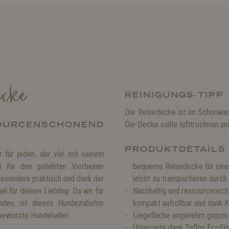
ecke
REINIGUNGS-TIPP
Die Reisedecke ist im Schonwas
RCENSCHONEND
Die Decke sollte lufttrocknen u
PRODUKTDETAILS
 für jeden, der viel mit seinem
 für den geliebten Vierbeiner
bequeme Reisedecke für eine
besonders praktisch und dank der
leicht zu transportieren durch
l für deinen Liebling. Da wir für
Nachhaltig und ressourcensch
enden, ist dieses Hundezubehör
kompakt aufrollbar und dank K
bewusste Hundehalter.
Liegefläche angenehm gepolste
Unterseite dank Teflon EcoE