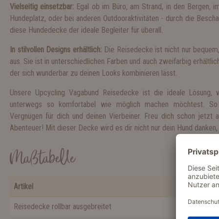
Vielseitig einsetzbar:
Egal ob im Büro, am Strand, in den Bergen, i
Hundeplatz, oder bei anderen Outdooraktivitäten - durch die Besch
diese Hundedecke der ideale Begleiter für überall.
In stilvollen Designs erhältlich:
Die Reisedecke ist nicht nur bequem,
aus. Sie ist in unterschiedlichen Farben und auch zweifarbig erhältli
der sich wunderbar zu deinen Looks kombinieren lässt.
Unsere Upcycling Vagabund Reisedecke ist die ideale Lösung
unterwegs so komfortabel wie möglich machen möchtest. So
Vergnügen für dich und deinen Vierbeiner. Freu dich schon jetzt
Abenteuer! Mit dieser Decke wird es dir nicht nur dein Hund danken
Maßtabelle
Artikel
Länge
Reisedecke rollbar ausgebreitet
100 cm