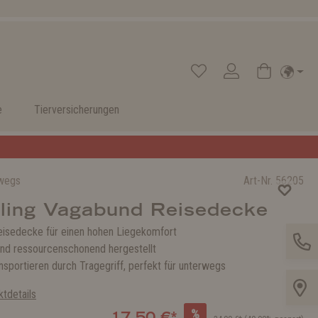
e
Tierversicherungen
rwegs
Art-Nr.
56205
ling Vagabund Reisedecke
isedecke für einen hohen Liegekomfort
und ressourcenschonend hergestellt
ansportieren durch Tragegriff, perfekt für unterwegs
tdetails
%
17,50 €*