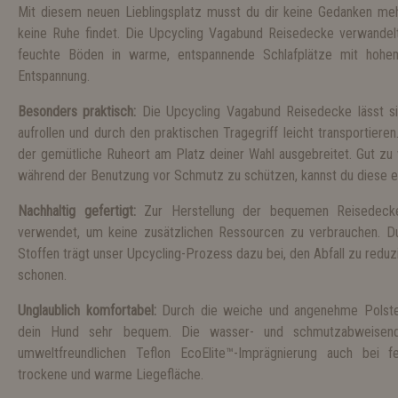
Mit diesem neuen Lieblingsplatz musst du dir keine Gedanken me
keine Ruhe findet. Die Upcycling Vagabund Reisedecke verwandel
feuchte Böden in warme, entspannende Schlafplätze mit hohe
Entspannung.
Besonders praktisch:
Die Upcycling Vagabund Reisedecke lässt s
aufrollen und durch den praktischen Tragegriff leicht transportiere
der gemütliche Ruheort am Platz deiner Wahl ausgebreitet. Gut zu 
während der Benutzung vor Schmutz zu schützen, kannst du diese ei
Nachhaltig gefertigt:
Zur Herstellung der bequemen Reisedecke 
verwendet, um keine zusätzlichen Ressourcen zu verbrauchen. 
Stoffen trägt unser Upcycling-Prozess dazu bei, den Abfall zu redu
schonen.
Unglaublich komfortabel:
Durch die weiche und angenehme Polsteru
dein Hund sehr bequem. Die wasser- und schmutzabweisend
umweltfreundlichen Teflon EcoElite™-Imprägnierung auch bei f
trockene und warme Liegefläche.