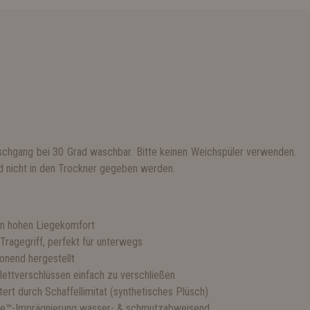
chgang bei 30 Grad waschbar. Bitte keinen Weichspüler verwenden.
nd nicht in den Trockner gegeben werden.
n hohen Liegekomfort
 Tragegriff, perfekt für unterwegs
onend hergestellt
lettverschlüssen einfach zu verschließen
rt durch Schaffellimitat (synthetisches Plüsch)
lite™-Imprägnierung wasser- & schmutzabweisend