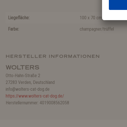
Liegefläche:
100 x 70 cm
Farbe:
champagner/trüffel
HERSTELLER INFORMATIONEN
WOLTERS
Otto‑Hahn‑Straße 2
27283 Verden, Deutschland
info@wolters-cat-dog.de
https://www.wolters-cat-dog.de/
Herstellernummer: 4019008562058