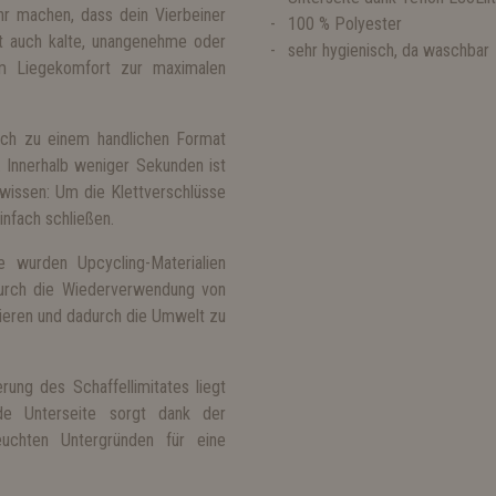
hr machen, dass dein Vierbeiner
100 % Polyester
t auch kalte, unangenehme oder
sehr hygienisch, da waschbar
m Liegekomfort zur maximalen
ich zu einem handlichen Format
n. Innerhalb weniger Sekunden ist
wissen: Um die Klettverschlüsse
nfach schließen.
wurden Upcycling-Materialien
Durch die Wiederverwendung von
zieren und dadurch die Umwelt zu
ng des Schaffellimitates liegt
e Unterseite sorgt dank der
euchten Untergründen für eine