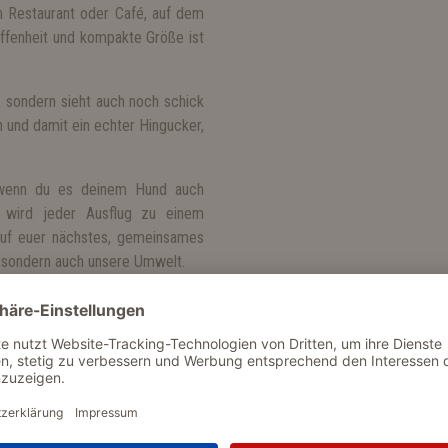
m Restaurant oder Café, auf dem
affenheit und kompakte Größe ist
 sondern sieht auch noch schick
ch und damit ein echter Hingucker,
, wenn du es deinem Hund auch
 wird jeder Ausflug zu einem
 auf euer nächstes, gemeinsames
, sondern auch unsere Umwelt.
Breite
Höhe
66 cm
2 cm