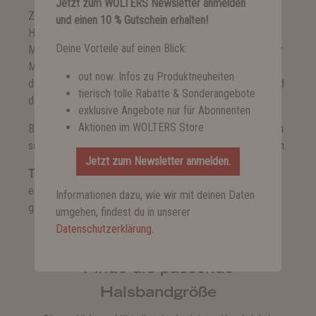
Jetzt zum WOLTERS Newsletter anmelden
Zugbegrenzung einstellen: Sobald du deinem Hund das
und einen 10 % Gutschein erhalten!
Halsband über den Kopf gezogen hast, stellst du den
Deine Vorteile auf einen Blick:
Metallstopper auf den Halsumfang deines Hundes ein. Der
Metallstopper dient als Zugbegrenzung und verhindert,
out now: Infos zu Produktneuheiten
dass sich das Halsband zu eng um den Hundehals legt und
tierisch tolle Rabatte & Sonderangebote
dein Hund gewürgt wird.
exklusive Angebote nur für Abonnenten
Aktionen im WOLTERS Store
Bitte teste immer, ob das Halsband nicht zu groß ist, denn
sonst könnte sich dein Hund selbstständig daraus befreien.
Jetzt zum Newsletter anmelden.
Tipp:
Sollte dein Hund eine Zwischengröße haben,
entscheide dich für die größere Größe, damit dein Hund
Informationen dazu, wie wir mit deinen Daten
genug Bewegungsfreiheit hat.
umgehen, findest du in unserer
Datenschutzerklärung
.
Finde die passende
Halsbandgröße