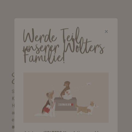
Werde Teil
unserer Wolters
Familie!
Schlupfhalsbänder
Schlupfhalsbänder können schnell und einfach über den
Kopf des Hundes gezogen werden. Damit der Kopf des
Hundes problemlos durch das Halsband passt, ist bei den
angegebenen Längen bereits ein Spielraum von 3 - 5 cm
einberechnet.
Wählst du beispielsweise die Größe 30 cm
aus, hat das Halsband einen Gesamtumfang von 33 cm.