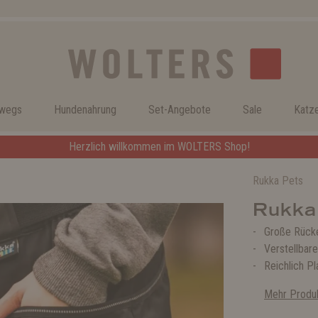
rwegs
Hundenahrung
Set-Angebote
Sale
Katz
Herzlich willkommen im WOLTERS Shop!
Rukka Pets
Rukka
Große Rück
Verstellbare
Reichlich Pl
Mehr Produk