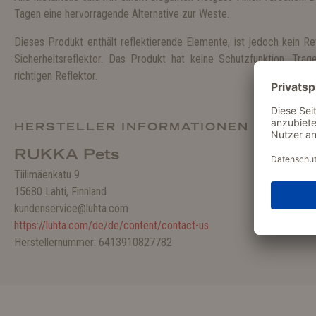
Tagen eine hervorragende Alternative zur Weste.
Dieses Produkt enthält reflektierende Elemente, ist jedoch kein Ref
Sicherheitsreflektor. Das Produkt hat keine Schutzfunktion. Tr
richtigen Reflektor.
HERSTELLER INFORMATIONEN
RUKKA Pets
Tiilimäenkatu 9
15680 Lahti, Finnland
kundenservice@luhta.com
https://luhta.com/de/de/content/contact-us
Herstellernummer: 6413910827782