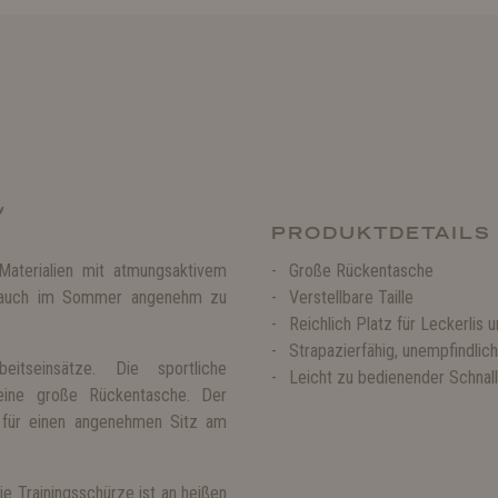
e
PRODUKTDETAILS
Materialien mit atmungsaktivem
Große Rückentasche
das auch im Sommer angenehm zu
Verstellbare Taille
Reichlich Platz für Leckerlis
Strapazierfähig, unempfindli
eitseinsätze. Die sportliche
Leicht zu bedienender Schnal
 eine große Rückentasche. Der
en für einen angenehmen Sitz am
ie Trainingsschürze ist an heißen