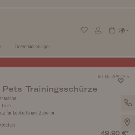
e
Tierversicherungen
Art-Nr.
RP82766
 Pets Trainingsschürze
entasche
 Taille
atz für Leckerlis und Zubehör
tdetails
49,90 €*