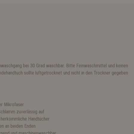
waschgang bei 30 Grad waschbar. Bitte Feinwaschmittel und keinen
dehandtuch sollte luftgetrocknet und nicht in den Trockner gegeben
r Mikrofaser
chlamm zuverlässig auf
ls herkömmliche Handtücher
hen an beiden Enden
cknend und maschinenwaschbar