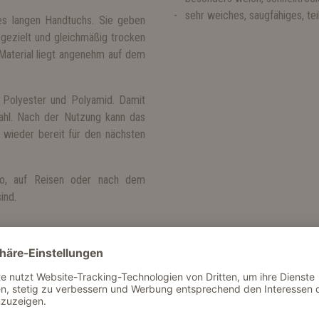
sehr weiches, saugfähiges, te
des langen Handtuchs. Sie geben
 gezielt und gleichmäßig trocken
Material liegt angenehm auf dem
Polyester und Polyamid. Damit
wahl. Nach der Nutzung kann das
 wieder bereit für den nächsten
uto, auf Reisen oder nach dem
ind.