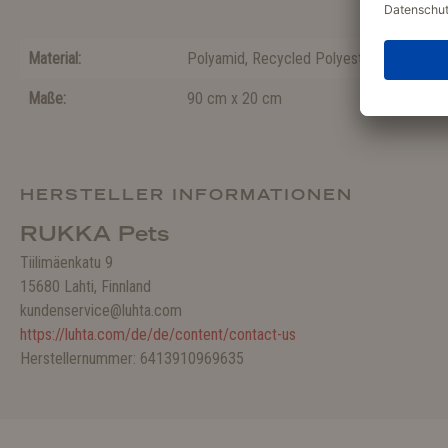
Material:
Polyamid
, Recycled Polyester
Maße:
90 cm x 20 cm
HERSTELLER INFORMATIONEN
RUKKA Pets
Tiilimäenkatu 9
15680 Lahti, Finnland
kundenservice@luhta.com
https://luhta.com/de/de/content/contact-us
Herstellernummer: 6413910969635