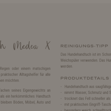
uch Medea X
REINIGUNGS-TIPP
Das Hundehandtuch ist im Schon
Weichspüler verwenden. Das Hun
werden.
 Regen oder einem matschigen
aktischer Alltagshelfer für alle
PRODUKTDETAILS
knen möchten.
Hundehandtuch aus saugfähige
fachen seines Eigengewichts an
nimmt Wasser, Schmutz und S
 als ein herkömmliches Handtuch
trocknet das Fell schneller a
bleiben Böden, Möbel, Auto und
mit praktischen Eingriff-Tasc
besonders weich, schnelltro