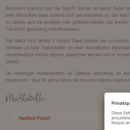
Besonders praktisch sind die Eingriff-Taschen an beiden Enden 
beim Abtrocknen einen sicheren Griff und erleichtern es, den Hund
zu rubbeln, auch bei unruhigen oder größeren Hunden. Das weiche 
Fell und ist gleichzeitig schnelltrocknend.
Das Rukka Pets Medea X Pocket Towel besteht aus recyceltem 
verbindet es hohe Funktionalität mit einer durchdachten Material
Hundehandtuch einfach separat gewaschen werden und ist schnell
Einsatz.
Ein vielseitiges Hundehandtuch für Zuhause, unterwegs, im A
Hundesport – ideal für aktive Hunde, die bei jedem Wetter draußen s
Maßtabelle
Handtuch Pocket