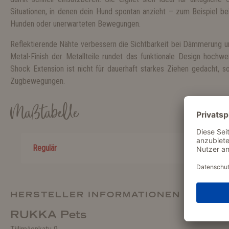
Situationen, in denen dein Hund spontan anzieht – zum Beispiel b
Hunden oder unerwarteten Bewegungen.
Reflektierende Nähte verbessern die Sichtbarkeit bei Dämmerung un
Metal-Finish der Metallteile rundet das funktionale Design hochwer
Shock Extension ist nicht für dauerhaft starkes Ziehen gedacht, s
Zugbewegungen.
Maßtabelle
Regulär
HERSTELLER INFORMATIONEN
RUKKA Pets