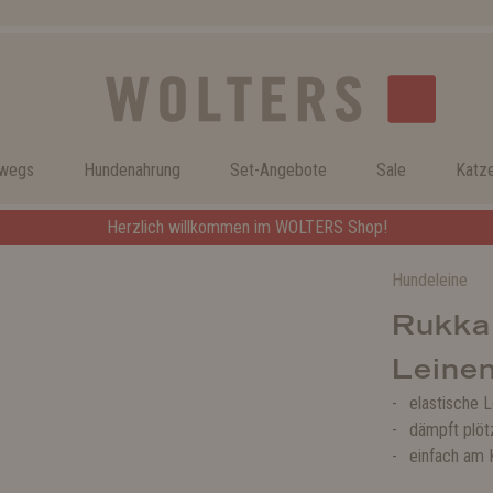
rwegs
Hundenahrung
Set-Angebote
Sale
Katz
Herzlich willkommen im WOLTERS Shop!
Hundeleine
Rukka
Leine
elastische 
dämpft plö
einfach am 