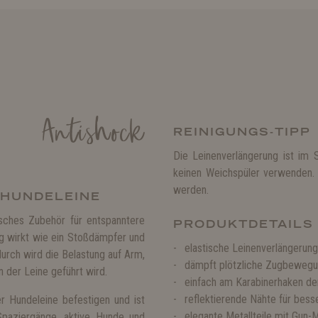
Antishock
REINIGUNGS-TIPP
Die Leinenverlängerung ist im
keinen Weichspüler verwenden. 
werden.
 HUNDELEINE
isches Zubehör für entspanntere
PRODUKTDETAILS
g wirkt wie ein Stoßdämpfer und
elastische Leinenverlängerun
urch wird die Belastung auf Arm,
dämpft plötzliche Zugbeweg
 der Leine geführt wird.
einfach am Karabinerhaken de
reflektierende Nähte für bess
r Hundeleine befestigen und ist
elegante Metallteile mit Gun-M
e Spaziergänge, aktive Hunde und