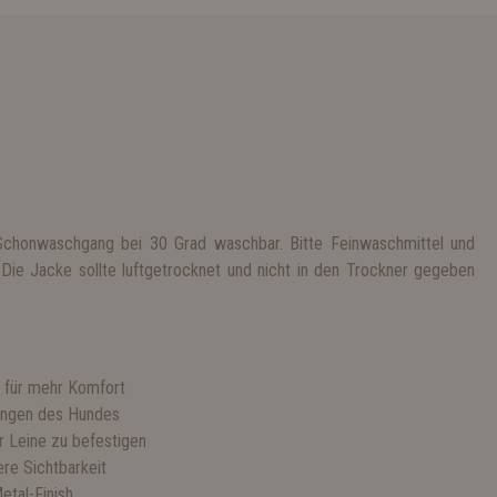
 Schonwaschgang bei 30 Grad waschbar. Bitte Feinwaschmittel und
Die Jacke sollte luftgetrocknet und nicht in den Trockner gegeben
g für mehr Komfort
ungen des Hundes
r Leine zu befestigen
ere Sichtbarkeit
etal-Finish