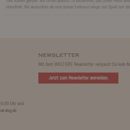
zum Kauen geben. Wir bitten jedoch zu bedenken, das jeder Hund and
standhält. Wir wünschen dir und deiner Fellnase lange viel Spaß mi
NEWSLETTER
Mit dem WOLTERS Newsletter verpasst Du kein A
Jetzt zum Newsletter anmelden.
16:00 Uhr und
at-dog.de