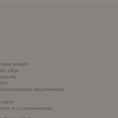
erspiele geeignet
 und -pflege
rkautschuk
tlich
omit gesundheitlich völlig unbedenklich
d kaufest
 kommt es zu Farbabweichungen