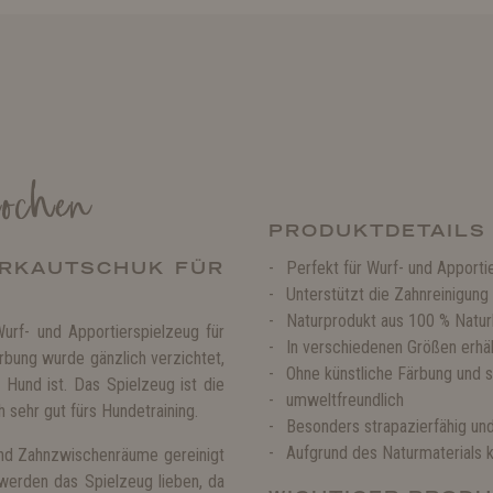
nochen
PRODUKTDETAILS
URKAUTSCHUK FÜR
Perfekt für Wurf- und Apporti
Unterstützt die Zahnreinigung
Naturprodukt aus 100 % Natu
urf- und Apportierspielzeug für
In verschiedenen Größen erhäl
ärbung wurde gänzlich verzichtet,
Ohne künstliche Färbung und s
 Hund ist. Das Spielzeug ist die
umweltfreundlich
h sehr gut fürs Hundetraining.
Besonders strapazierfähig un
Aufgrund des Naturmaterials
nd Zahnzwischenräume gereinigt
werden das Spielzeug lieben, da