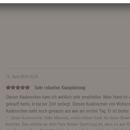
16. April 2024 20:20
Sehr robustes Kauspielzeug
Diesen Kauknochen kann ich wirklich sehr empfehlen. Mein Hund ist ei
gekauft hatte, in kurzer Zeit zerlegt. Diesen Kauknochen von Wolter
Kauknochen sieht noch genauso aus wie am ersten Tag. Er ist bisher u
Unser Kommentar: Hallo Manuela, vielen lieben Dank für deine Bewer
konnten. Das schöne an dem Pure Nature Spielzeug ist, dass es aus 