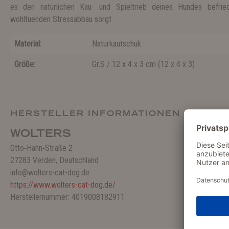
es den natürlichen Kau- und Spieltrieb deines Hundes befried
wohltuenden Stressabbau sorgt.
Material:
Naturkautschuk
Größe:
Gr.S / 12 x 4 x 3 cm
(
12 x 4 x 3
)
HERSTELLER INFORMATIONEN
WOLTERS
Otto‑Hahn‑Straße 2
27283 Verden, Deutschland
info@wolters-cat-dog.de
https://www.wolters-cat-dog.de/
Herstellernummer: 4019008182911