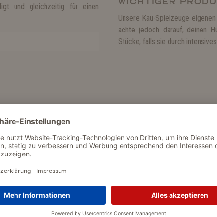
WICHTIGER PRODU
igt und gleichzeitig für einen
Unsere Kau-Spielzeuge eigenen 
achte jedoch darauf, deinen H
Stücke, falls sie durch intensi