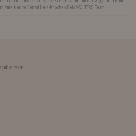
ers ist und auch unser robustes Pure Nature nicht ewig jedem Hund
t dem Pure Nature Dental Herz-Knochen Dein WOLTERS Team
ngebot mehr!