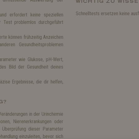
WICHTIG ZU WISS
Schnelltests ersetzen keine ausf
nd erfordert keine speziellen
der Test problemlos durchgeführt
rte können frühzeitig Anzeichen
anderen Gesundheitsproblemen
rameter wie Glukose, pH-Wert,
ndes Bild der Gesundheit deines
äzise Ergebnisse, die dir helfen,
G?
 Veränderungen in der Urinchemie
ionen, Nierenerkrankungen oder
e Überprüfung dieser Parameter
ehandlung einzuleiten, bevor sich