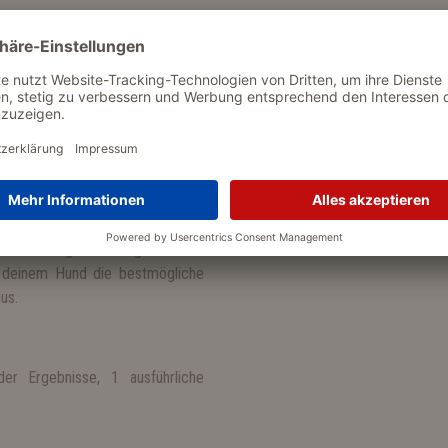
deines Hundes durchgeführt. Der
n Minuten können die Ergebnisse
Sollte der Test Auffälligkeiten
teilen, um weitere diagnostische
he und schnelle Möglichkeit, die
Veränderungen zu reagieren. Der
r, deinem Hund die bestmögliche
us.
er Ergebnisse, 1 ausführliche