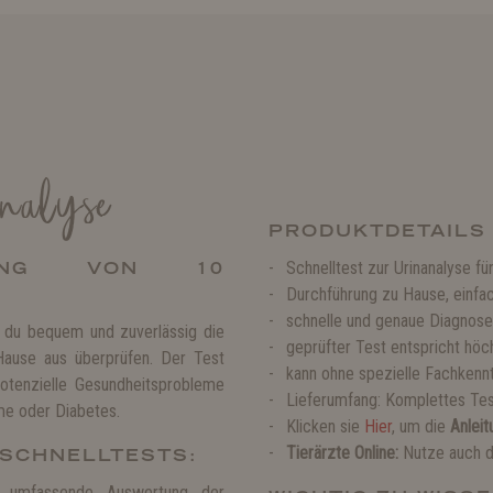
nalyse
PRODUKTDETAILS
MUNG VON 10
Schnelltest zur Urinanalyse f
Durchführung zu Hause, einf
schnelle und genaue Diagnose
 du bequem und zuverlässig die
geprüfter Test entspricht höc
Hause aus überprüfen. Der Test
kann ohne spezielle Fachkenn
potenzielle Gesundheitsprobleme
Lieferumfang: Komplettes Tes
me oder Diabetes.
Klicken sie
Hier
, um die
Anleit
Tierärzte Online:
Nutze auch di
 SCHNELLTESTS:
 umfassende Auswertung der