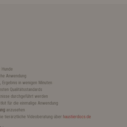
ür Hunde
ache Anwendung
, Ergebnis in wenigen Minuten
hsten Qualitätsstandards
tnisse durchgeführt werden
tkit für die einmalige Anwendung
ung
anzusehen
e tierärztliche Videoberatung über
haustierdocs.de