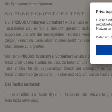
die Symptome verschlimmern.
SO FUNKTIONIERT DER TEST:
Der
PRODOX Urinanalyse Schnelltest
wird anhand einer Urinprobe 
Teststreifen wird einfach in den Urin getaucht, und nach wenige
abgelesen und mit der beiliegenden Farbskala verglichen werden. 
zeigen, kannst du diese Informationen direkt mit deinem Tierarzt 
Maßnahmen zu ergreifen.
Mit dem
PRODOX Urinanalyse Schnelltest
erhältst du eine einfac
Gesundheit deines Hundes im Blick zu behalten und frühzeitig auf 
Test ist ideal für den regelmäßigen Check und ermöglicht es di
Gesundheitsvorsorge zu bieten – sicher und bequem von zu Hause a
Das Testkit beinhaltet:
1 Teststreifen zur Urinanalyse, 1 Farbskala zur Auswertung d
Gebrauchsanweisung