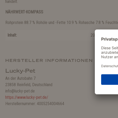
handelt.
NÄHRWERT-KOMPASS
Rohprotein 88.7 % Rohöle und -Fette 10.9 % Rohasche 7.8 % Feuchti
Inhalt:
200 g
HERSTELLER INFORMATIONEN
Lucky-Pet
An der Autobahn 7
23858 Reinfeld, Deutschland
info@lucky-pet.de
https://www.lucky-pet.de/
Herstellernummer: 4005254004664