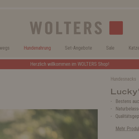
rwegs
Hundenahrung
Set-Angebote
Sale
Katz
Herzlich willkommen im WOLTERS Shop!
Hundesnacks
Lucky
Bestens auch
Naturbelass
Qualitätsge
Mehr Produk