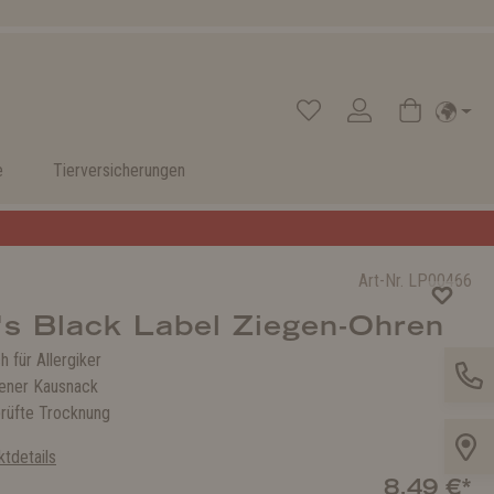
e
Tierversicherungen
Art-Nr.
LP00466
's Black Label Ziegen-Ohren
 für Allergiker
ener Kausnack
prüfte Trocknung
tdetails
8,49 €*