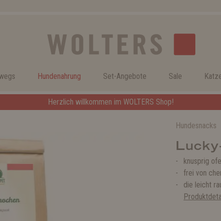
rwegs
Hundenahrung
Set-Angebote
Sale
Katz
Herzlich willkommen im WOLTERS Shop!
Hundesnacks
Lucky
knusprig of
frei von ch
die leicht 
Produktdeta