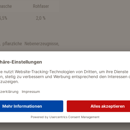
hasche
Rohfaser
5,5%
2,0 %
, pflanzliche Nebenerzeugnisse,