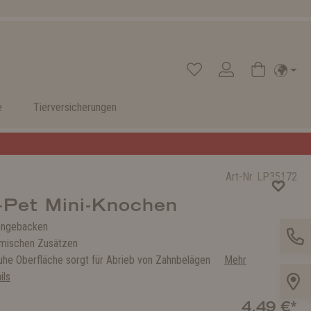
e
Tierversicherungen
Art-Nr.
LP35172
-Pet Mini-Knochen
engebacken
emischen Zusätzen
rauhe Oberfläche sorgt für Abrieb von Zahnbelägen
Mehr
ils
4,49 €*