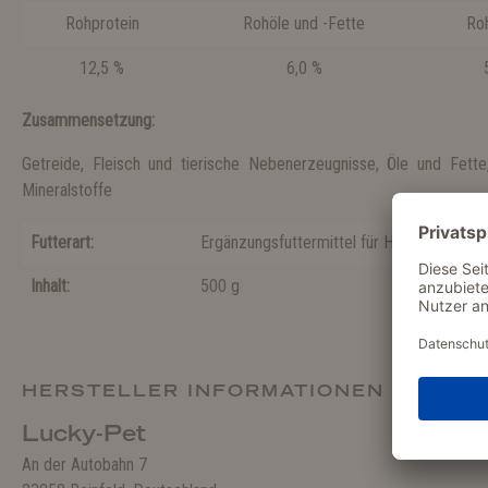
Rohprotein
Rohöle und -Fette
Ro
12,5 %
6,0 %
Zusammensetzung:
Getreide, Fleisch und tierische Nebenerzeugnisse, Öle und Fette
Mineralstoffe
Futterart:
Ergänzungsfuttermittel für Hunde
Inhalt:
500 g
HERSTELLER INFORMATIONEN
Lucky-Pet
An der Autobahn 7