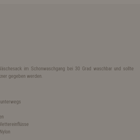
 Wäschesack im Schonwaschgang bei 30 Grad waschbar und sollte
ockner gegeben werden.
 unterwegs
en
ettereinflüsse
Nylon