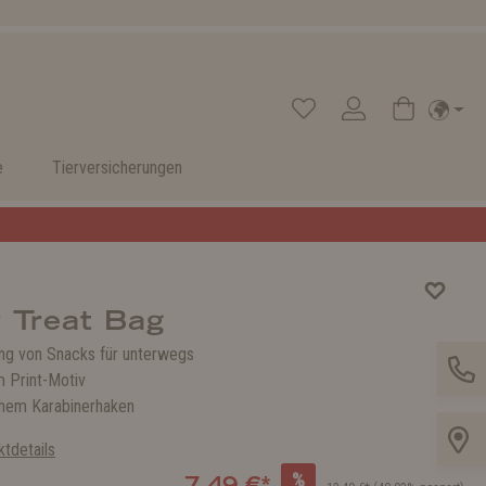
e
Tierversicherungen
 Treat Bag
g von Snacks für unterwegs
 Print-Motiv
chem Karabinerhaken
tdetails
%
7,49 €*