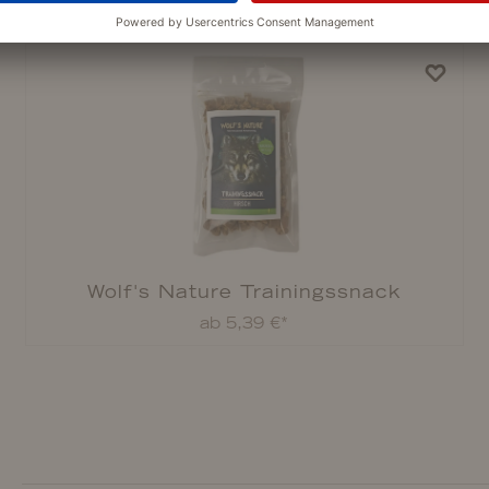
PASSEND DAZU
Wolf's Nature Trainingssnack
ab 5,39 €*