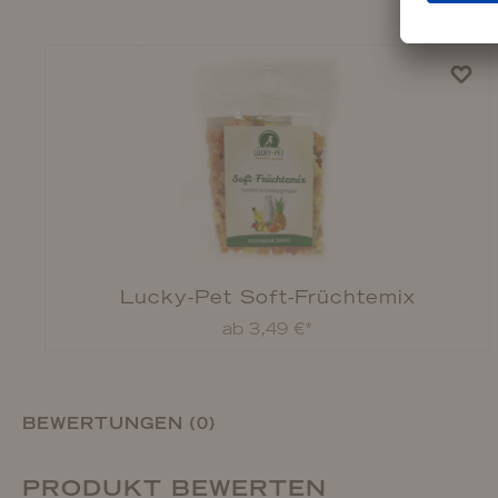
Lucky-Pet Soft-Früchtemix
ab 3,49 €*
BEWERTUNGEN (0)
PRODUKT BEWERTEN