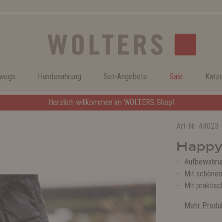
rwegs
Hundenahrung
Set-Angebote
Sale
Katz
Herzlich willkommen im WOLTERS Shop!
Art-Nr.
44023
Happy
Aufbewahrun
Mit schönem
Mit praktis
Mehr Produk