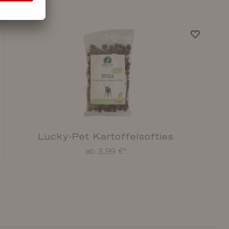
Lucky-Pet Kartoffelsofties
ab 3,99 €*