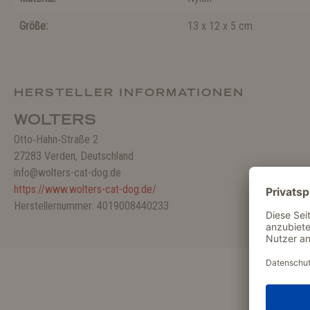
Größe:
13 x 12 x 5 cm
HERSTELLER INFORMATIONEN
WOLTERS
Otto‑Hahn‑Straße 2
27283 Verden, Deutschland
info@wolters-cat-dog.de
https://www.wolters-cat-dog.de/
Herstellernummer: 4019008440233