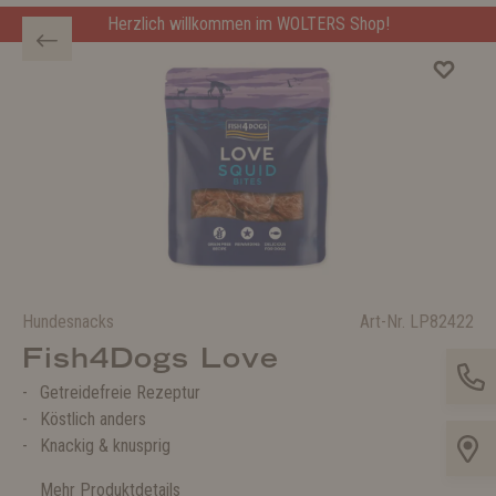
Herzlich willkommen im WOLTERS Shop!
Hundesnacks
Art-Nr.
LP82422
Fish4Dogs Love
Getreidefreie Rezeptur
Köstlich anders
Knackig & knusprig
Mehr Produktdetails