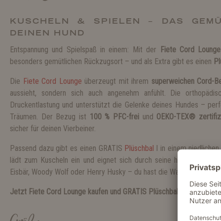
KUSCHELN & SPIELEN – DAS GEMÜ
DEINEN HUND
Entspannung und Spielspaß in einem: Mit der
Fiete Cord Lounge
besonders gemütlichen Rückzugsort – und als Extra gibt es einen
Pl
Die
Fiete Cord Lounge
überzeugt mit ihrem
superweichen Cord-B
aussieht, sondern sich auch angenehm anfühlt. Die orthopädis
Druckentlastung und unterstützt die Gelenke deines Hundes – per
Träumen. Der Bezug ist
100 % PFC-frei
und
OEKO-TEX® zertifiz
sicher für deinen Vierbeiner.
Passend dazu gibt es einen GRATIS
Plüschbal
l in einem niedlichen
lädt zum Kuscheln ein und eignet sich durch seine handliche Form
Eisbär, Woody Wolf oder Henry Husky – du hast die Wahl!
Jetzt Fiete Cord Lounge kaufen und GRATIS Plüschball sichern – nur 