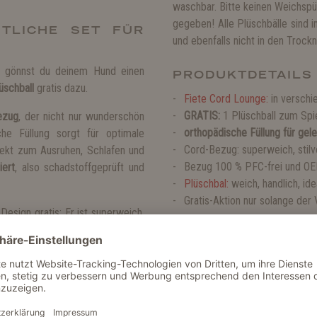
waschbar. Bitte keinen Weichspü
gegeben! Alle Plüschbälle sind 
TLICHE SET FÜR
und ebenfalls nicht in den Troc
gönnst du deinem Hund einen
PRODUKTDETAILS
üschball
gratis dazu.
Fiete Cord Lounge:
in verschi
GRATIS:
1 Plüschball zum Spi
ezug
, der nicht nur wunderschön
orthopädische Füllung für ge
che Füllung sorgt für optimale
Cord-Bezug: superweich, stilv
fekt zum Ausruhen, Schlafen und
Bezug 100 % PFC-frei und OE
iert
, also schadstoffgeprüft und
Plüschbal:
weich, handlich, id
Gratis-Aktion nur solange der 
 Design gratis: Er ist superweich,
 ideal zum Apportieren. Ob Ella
solange der Vorrat reicht!