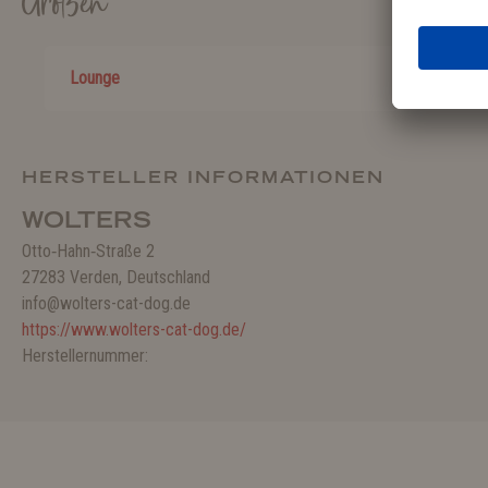
Größen
Lounge
HERSTELLER INFORMATIONEN
WOLTERS
Otto‑Hahn‑Straße 2
27283 Verden, Deutschland
info@wolters-cat-dog.de
https://www.wolters-cat-dog.de/
Herstellernummer: