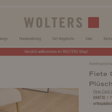
rwegs
Hundenahrung
Set-Angebote
Sale
Katz
Herzlich willkommen im WOLTERS Shop!
Hundespielze
Fiete
Plüsch
Fiete Cord 
GRATIS:
1 P
orthopädisc