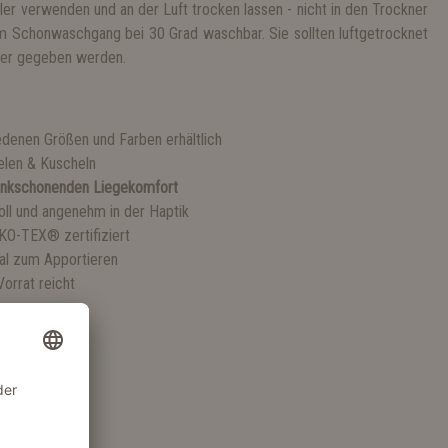
ler verwenden und an der Luft trocken lassen - nicht in den Trockner
im Schonwaschgang bei 30 Grad waschbar. Sie sollten luftgetrocknet
kner gegeben werden.
edenen Größen und Farben erhältlich
elen & Kuscheln
lenkschonenden Liegekomfort
oll und angenehm in der Haptik
KO-TEX® zertifiziert
eal zum Apportieren
Vorrat reicht