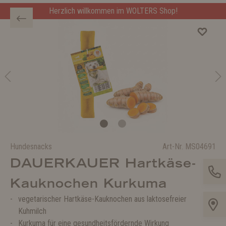
Herzlich willkommen im WOLTERS Shop!
Hundesnacks
Art-Nr.
MS04691
DAUERKAUER Hartkäse-
Kauknochen Kurkuma
vegetarischer Hartkäse-Kauknochen aus laktosefreier
Kuhmilch
Kurkuma für eine gesundheitsfördernde Wirkung