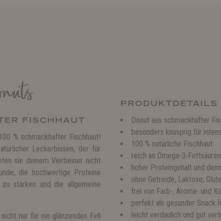
nuts
PRODUKTDETAILS
TER FISCHHAUT
Donut aus schmackhafter Fis
besonders knusprig für inte
 100 % schmackhafter Fischhaut!
100 % natürliche Fischhaut
ürlicher Leckerbissen, der für
reich an Omega-3-Fettsäuren
eten sie deinem Vierbeiner nicht
hoher Proteingehalt und den
unde, die hochwertige Proteine
ohne Getreide, Laktose, Glut
 zu stärken und die allgemeine
frei von Farb-, Aroma- und K
perfekt als gesunder Snack 
leicht verdaulich und gut vert
icht nur für ein glänzendes Fell