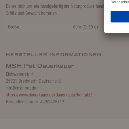
Da es sich um ein
handgefertigtes
Naturprodukt handelt, kann es 
Größe und Gewicht kommen.
Größe:
60 g
(
Gr,60 g
)
HERSTELLER INFORMATIONEN
MSH Pet Dauerkauer
Eichweberstr. 4
25821 Bredstedt, Deutschland
info@msh-pet.de
https://www.dauerkauer.de/dauerkauer/kontakt/
Herstellernummer: 4,26242E+12