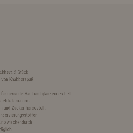
chhaut, 2 Stück
nsiven Knabberspaß
 für gesunde Haut und glänzendes Fell
noch kalorienarm
en und Zucker hergestellt
onservierungsstoffen
für zwischendurch
räglich