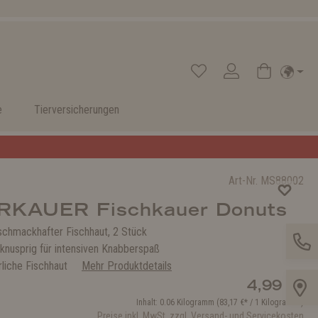
e
Tierversicherungen
Art-Nr.
MS88002
KAUER Fischkauer Donuts
schmackhafter Fischhaut, 2 Stück
knusprig für intensiven Knabberspaß
rliche Fischhaut
Mehr Produktdetails
4,99 €*
Inhalt:
0.06 Kilogramm
(83,17 €* / 1 Kilogramm )
Preise inkl. MwSt. zzgl. Versand- und Servicekosten