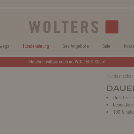
rwegs
Hundenahrung
Set-Angebote
Sale
Katz
Herzlich willkommen im WOLTERS Shop!
Hundesnacks
DAUER
Donut aus 
besonders 
100 % natü