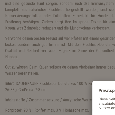
und eine gesunde Haut sorgen, sondern auch das Immunsystem 
komplett aus natürlicher Fischhaut hergestellt werden, sind sie
Konservierungsstoffen oder Füllstoffen – perfekt für Hunde, di
Ernährung benötigen. Zudem sorgt ihre knusprige Textur für ein
Kauen, was Zahnbelag reduziert und die Mundhygiene verbessert.
Verwöhne deinen besten Freund auf vier Pfoten mit einem gesunden, 
lecker, sondern auch gut für ihn ist. Mit den Fischhaut-Donut
Qualität und Reinheit vertrauen – ganz im Sinne der Gesundhei
Hundes.
Gut zu wissen:
Beim Kauen solltest du deinen Vierbeiner immer beauf
Wasser bereitstellen.
Inhalt:
DAUERKAUER Fischkauer Donuts aus 100 % Fischhaut - 2 Stüc
26-33g, Größe ca. 7-8 cm
Inhaltsstoffe / Zusammensetzung / Analytische Werte (Durchschnitt
Rohprotein 90 % | Rohfett max. 3 % | Rohasche max. 10 % | Feuchte