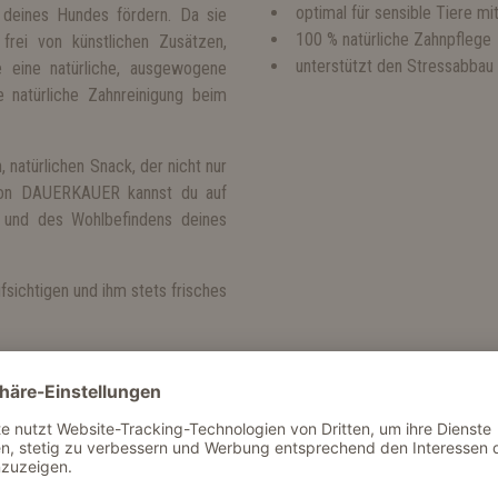
optimal für sensible Tiere mi
deines Hundes fördern. Da sie
100 % natürliche Zahnpflege
 frei von künstlichen Zusätzen,
unterstützt den Stressabbau
e eine natürliche, ausgewogene
e natürliche Zahnreinigung beim
natürlichen Snack, der nicht nur
s von DAUERKAUER kannst du auf
t und des Wohlbefindens deines
sichtigen und ihm stets frisches
k (60g), Gewicht pro Stück ca.
swerte):
 max. 3 %