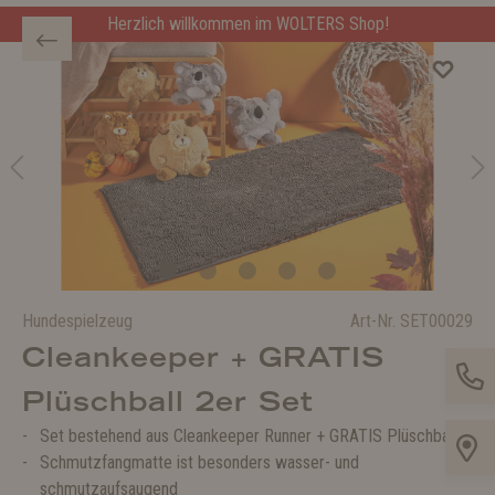
Herzlich willkommen im WOLTERS Shop!
Hundespielzeug
Art-Nr.
SET00029
Cleankeeper + GRATIS
Plüschball 2er Set
Set bestehend aus Cleankeeper Runner + GRATIS Plüschball
Schmutzfangmatte ist besonders wasser- und
schmutzaufsaugend