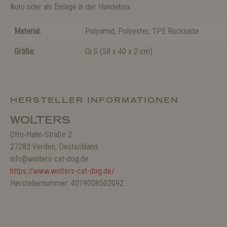
Auto oder als Einlage in der Hundebox.
Material:
Polyamid
, Polyester
, TPE Rückseite
Größe:
Gr.S
(
58 x 40 x 2 cm
)
HERSTELLER INFORMATIONEN
WOLTERS
Otto‑Hahn‑Straße 2
27283 Verden, Deutschland
info@wolters-cat-dog.de
https://www.wolters-cat-dog.de/
Herstellernummer: 4019008502092