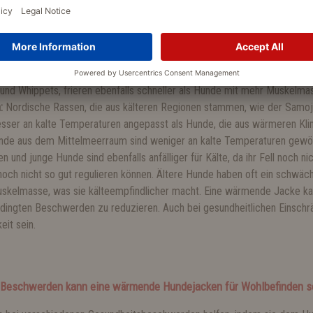
ine Hunde:
Vor allem bei Schnee und frostigen Böden kühlen kleine Hun
isigen Temperaturen sogar Blasenentzündungen erleiden.
Schlanke Hund
und Whippets, frieren ebenfalls schneller als Hunde mit mehr Muskelma
:
Nordische Rassen, die aus kälteren Regionen stammen, wie der Samo
besser an kalte Temperaturen angepasst als Hunde, die aus wärmeren Kl
unde aus dem Mittelmeerraum sind weniger an kalte Temperaturen gewö
 und junge Hunde sind ebenfalls anfälliger für Kälte, da ihr Fell noch nic
noch nicht so gut regulieren können. Ältere Hunde haben oft ein schw
uskelmasse, was sie kälteempfindlicher macht. Eine wärmende Jacke kan
bedingten Beschwerden zu reduzieren. Auch bei gesundheitlichen Einsch
eit sein.
 Beschwerden kann eine wärmende Hundejacken für Wohlbefinden s