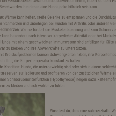
 bei verschiedenen Gesundheitsbeschwerden helfen, indem sie dem Hu
 Beschwerden, bei denen eine Hundejacke hilfreich sein kann:
me:
Wärme kann helfen, steife Gelenke zu entspannen und die Durchblutu
 Schmerzen und Unbehagen bei Hunden mit Arthritis oder anderen Gel
 -schmerzen:
Wärme fördert die Muskelentspannung und kann Schmerzen
ann besonders nach intensiver körperlicher Aktivität oder bei Muskelver
:
Hunde mit einem geschwächten Immunsystem sind anfälliger für Kälte 
arm zu bleiben und ihre Abwehrkräfte zu unterstützen.
it Kreislaufproblemen können Schwierigkeiten haben, ihre Körpertemper
helfen, die Körpertemperatur konstant zu halten.
te Kondition:
Hunde, die untergewichtig sind oder sich in einem schlech
ttreserven zur Isolierung und profitieren von der zusätzlichen Wärme ei
iner Schilddrüsenunterfunktion (Hypothyreose) neigen dazu, kälteempfi
arm zu bleiben und sich wohler zu fühlen.
Wusstest du, dass eine schmerzhafte Wa