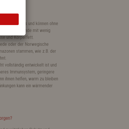
de schneller aus und können ohne
e:
Schlanke Hunde mit wenig
sse und Körperfett.
jede oder der Norwegische
imazonen stammen, wie z.B. der
hnt.
ht vollständig entwickelt ist und
ächeres Immunsystem, geringere
n ihnen helfen, warm zu bleiben
ränkungen kann ein wärmender
orgen?