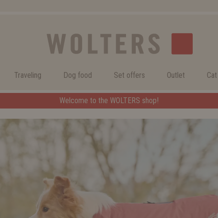
Traveling
Dog food
Set offers
Outlet
Cat
Welcome to the WOLTERS shop!