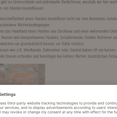
gibt es Unterschiede und individuelle Bedürfnisse, weshalb wir hier wei
n von Hunden beeinflussen:
beschaffenheit eines Hundes beeinflusst nicht nur sein Aussehen, sonde
rschiedene Wetterbedingungen.
nn das Haarkleid eines Hundes aus Deckhaar und einer wärmenden Unter
 Rassen wie beispielsweise Huskies, Schäferhunde, Golden Retriever u
, welches sie grundsätzlich besser vor Kälte schützt.
assen wie z.B. Windhunde, Dalmatiner oder Dackel haben oft ein kurzes 
nde frieren schneller und benötigen bei kaltem Wetter zusätzlichen Schu