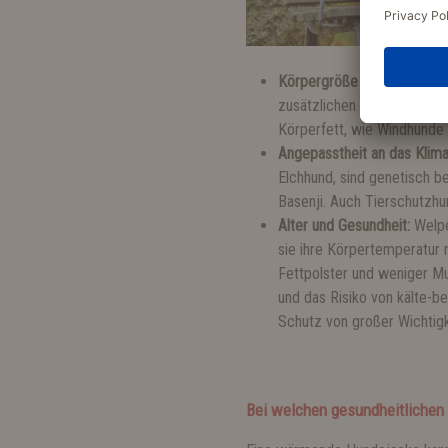
Körpergröße und -form:
Kle
zusätzlichen Schutz bei e
Körperfett, wie Windhunde 
Angepasstheit an das Klima
Elchhund, sind genetisch 
Basenji. Auch Tierschutzh
Alter und Gesundheit:
Welpen
sie ihre Körpertemperatur 
Fettpolster und weniger M
und das Risiko von kälte-
Schutz von großer Wichtigk
Bei welchen gesundheitlichen