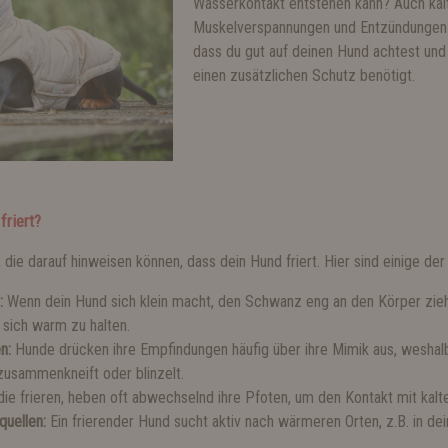
Wasserkontakt entstehen kann? Auch ka
Muskelverspannungen und Entzündungen f
dass du gut auf deinen Hund achtest und 
einen zusätzlichen Schutz benötigt.
friert?
die darauf hinweisen können, dass dein Hund friert. Hier sind einige der 
g:
Wenn dein Hund sich klein macht, den Schwanz eng an den Körper zi
 sich warm zu halten.
en:
Hunde drücken ihre Empfindungen häufig über ihre Mimik aus, weshalb
zusammenkneift oder blinzelt.
die frieren, heben oft abwechselnd ihre Pfoten, um den Kontakt mit kal
quellen:
Ein frierender Hund sucht aktiv nach wärmeren Orten, z.B. in d