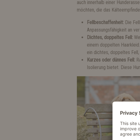
auch innerhalb einer Hunderasse 
möchten, die das Kälteempfinde
Fellbeschaffenheit:
Die Fell
Anpassungsfähigkeit an ve
Dichtes, doppeltes Fell:
We
einem doppelten Haarkleid.
ein dichtes, doppeltes Fell
Kurzes oder dünnes Fell:
R
Isolierung bietet. Diese Hu