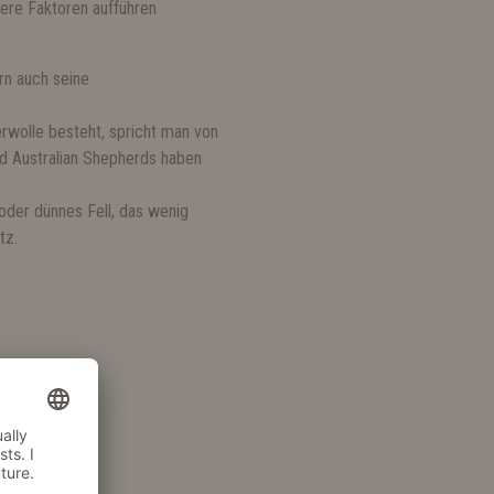
tere Faktoren aufführen
rn auch seine
wolle besteht, spricht man von
nd Australian Shepherds haben
oder dünnes Fell, das wenig
tz.