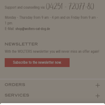
04231 - 72077-80
Support and counselling via:
Monday - Thursday from 9 am - 4 pm and on Friday from 9 am -
1 pm.
E-Mail:
shop@wolters-cat-dog.de
NEWSLETTER
With the WOLTERS newsletter you will never miss an offer again!
Subscribe to the newsletter now.
ORDERS
SERVICES