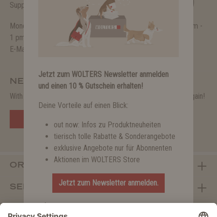
04231 - 72077-80
Support and counselling via:
Monday - Thursday from 9 am - 4 pm and on Friday from 9 am -
1 pm.
E-Mail:
shop@wolters-cat-dog.de
Jetzt zum WOLTERS Newsletter anmelden
NEWSLETTER
und einen 10 % Gutschein erhalten!
With the WOLTERS newsletter you will never miss an offer again!
Deine Vorteile auf einen Blick:
Subscribe to the newsletter now.
out now: Infos zu Produktneuheiten
tierisch tolle Rabatte & Sonderangebote
exklusive Angebote nur für Abonnenten
Aktionen im WOLTERS Store
ORDERS
Jetzt zum Newsletter anmelden.
SERVICES
Informationen dazu, wie wir mit deinen Daten
ABOUT WOLTERS