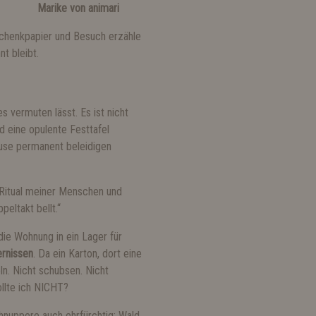
Marike von animari
schenkpapier und Besuch erzähle
t bleibt.
s vermuten lässt. Es ist nicht
d eine opulente Festtafel
ause permanent beleidigen
e Ritual meiner Menschen und
peltakt bellt.“
e Wohnung in ein Lager für
ernissen
. Da ein Karton, dort eine
eln. Nicht schubsen. Nicht
ollte ich NICHT?
chnuppere auch ehrfürchtig: Wald,