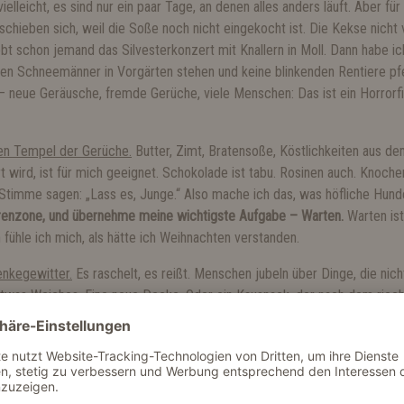
elleicht, es sind nur ein paar Tage, an denen alles anders läuft. Aber für
chieben sich, weil die Soße noch nicht eingekocht ist. Die Kekse nicht 
bt schon jemand das Silvesterkonzert mit Knallern in Moll. Dann habe ic
en Schneemänner in Vorgärten stehen und keine blinkenden Rentiere pfei
– neue Geräusche, fremde Gerüche, viele Menschen: Das ist ein Horrorfi
den Tempel der Gerüche.
Butter, Zimt, Bratensoße, Köstlichkeiten aus dem
t wird, ist für mich geeignet. Schokolade ist tabu. Rosinen auch. Knoch
 Stimme sagen: „Lass es, Junge.“ Also mache ich das, was höfliche Hu
renzone, und übernehme meine wichtigste Aufgabe – Warten.
Warten ist
 fühle ich mich, als hätte ich Weihnachten verstanden.
nkegewitter.
Es raschelt, es reißt. Menschen jubeln über Dinge, die nich
as Weiches. Eine neue Decke. Oder ein Kausnack, der nach dem riecht
eschenk und trage es in Sicherheit. Es ist, als würden alle kurz kindli
hne Kalender. Nur… macht bitte den Knoten an der Geschenkbandrolle dopp
er bekommt dann Bauchweh. Hypothetisch.
rt:
Besinnlichkeit.
Die Menschen reden viel darüber. „Besinn dich“, sagen 