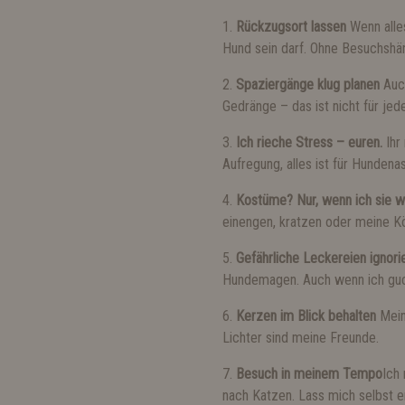
1.
Rückzugsort lassen
Wenn alles
Hund sein darf. Ohne Besuchshä
2.
Spaziergänge klug planen
Auch
Gedränge – das ist nicht für jed
3.
Ich rieche Stress – euren.
Ihr 
Aufregung, alles ist für Hunden
4.
Kostüme? Nur, wenn ich sie wir
einengen, kratzen oder meine K
5.
Gefährliche Leckereien ignori
Hundemagen. Auch wenn ich guck
6.
Kerzen im Blick behalten
Mein
Lichter sind meine Freunde.
7.
Besuch in meinem Tempo
Ich
nach Katzen. Lass mich selbst e