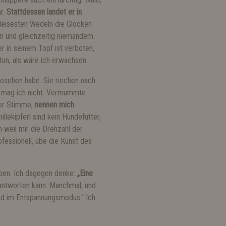
ar.
Stattdessen landet er in
 leisesten Wedeln die Glocken
len und gleichzeitig niemandem.
 in seinem Topf ist verboten,
tun, als wäre ich erwachsen.
gesehen habe. Sie riechen nach
ie mag ich nicht. Vermummte
her Stimme,
nennen mich
illekipferl sind kein Hundefutter,
n weil mir die Drehzahl der
ofessionell, übe die Kunst des
lpen. Ich dagegen denke:
„Eine
eantworten kann. Manchmal, und
Hund im Entspannungsmodus.“ Ich