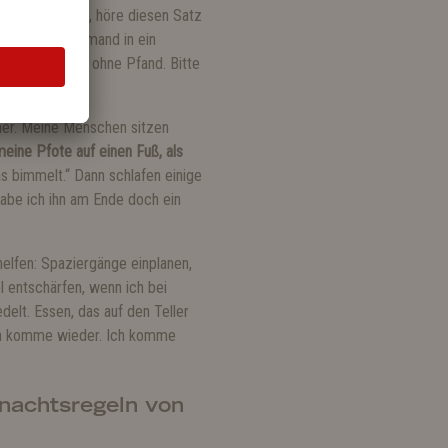
 Ich schaue zu, höre diesen Satz
enn mich niemand in ein
euch jeden Tag, ohne Pfand. Bitte
amer. Meine Menschen sitzen
eine Pfote auf einen Fuß, als
 bimmelt.“ Dann schlafen einige
habe ich ihn am Ende doch ein
helfen: Spaziergänge einplanen,
l entschärfen, wenn ich bei
elt. Essen, das auf den Teller
Ich komme wieder. Ich komme
nachtsregeln von