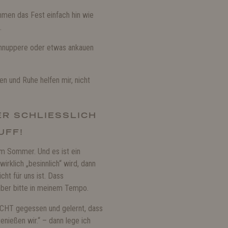
men das Fest einfach hin wie
.
schnuppere oder etwas ankauen
en und Ruhe helfen mir, nicht
R SCHLIESSLICH D
FF!
 im Sommer. Und es ist ein
irklich „besinnlich“ wird, dann
cht für uns ist. Dass
 aber bitte in meinem Tempo.
NICHT gegessen und gelernt, dass
enießen wir.“ – dann lege ich