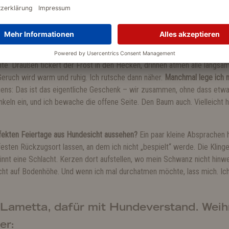
eder, machen Fotos, löschen Kerzen (zum Glück) und sagen: „So schön.“
enn ich meine Decke habe.
Wenn ich meinen Rückzugsort behalten darf.
W
ine zu Witzfiguren macht. Vertrauen ist kein Spielzeug. Ich verleihe es 
nte. Draußen tickert der Frost in den Hecken, drinnen atmen alle langs
 Geruch wird warm und ruhig. Ich rutsche dann näher.
Manchmal lege ich m
ens: Das ist das eigentliche Geschenk – wir zusammen, ohne dass etwas
nkeln ein, und ich bewache die offene Seite. Den Baum auch. Vielleicht 
erfekten Feiertage aus Hundesicht aussehen?
Ein paar kleine Absprachen 
festen Rückzugsort lassen, an dem ich nicht „bespielt“ werde. Die Klinge
nt eine Schlacht. Kerzen dort aufstellen, wo mein Schwanz nicht hinwed
 nicht auf Bodenhöhe. Und wenn ich mal durchatmen möchte, lass mich. 
 Lametta, dafür mit Hundeverstand. Weih
er: