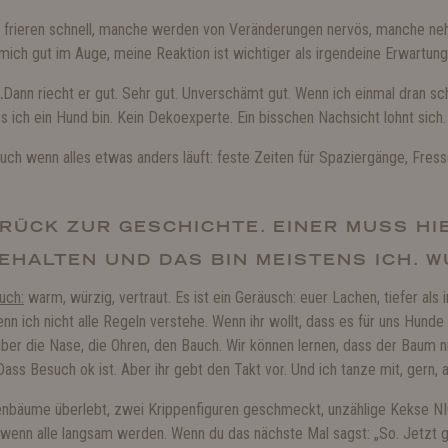
frieren schnell, manche werden von Veränderungen nervös, manche neh
ich gut im Auge, meine Reaktion ist wichtiger als irgendeine Erwartung
…
Dann riecht er gut. Sehr gut. Unverschämt gut. Wenn ich einmal dran 
s ich ein Hund bin. Kein Dekoexperte. Ein bisschen Nachsicht lohnt sich.
uch wenn alles etwas anders läuft: feste Zeiten für Spaziergänge, Fress
RÜCK ZUR GESCHICHTE. EINER MUSS HIE
HALTEN UND DAS BIN MEISTENS ICH. WU
uch:
warm, würzig, vertraut. Es ist ein Geräusch: euer Lachen, tiefer als
n ich nicht alle Regeln verstehe. Wenn ihr wollt, dass es für uns Hunde w
über die Nase, die Ohren, den Bauch. Wir können lernen, dass der Baum ni
Dass Besuch ok ist. Aber ihr gebt den Takt vor. Und ich tanze mit, gern,
nnenbäume überlebt, zwei Krippenfiguren geschmeckt, unzählige Kekse 
, wenn alle langsam werden. Wenn du das nächste Mal sagst: „So. Jetzt g