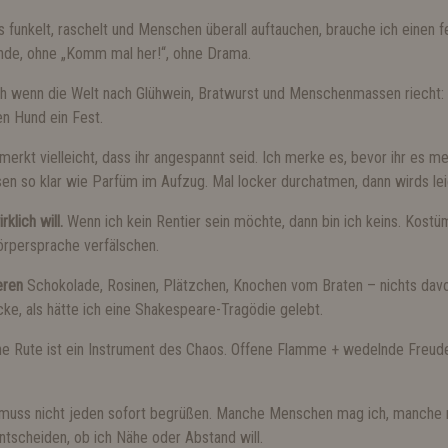
 funkelt, raschelt und Menschen überall auftauchen, brauche ich einen f
nde, ohne „Komm mal her!“, ohne Drama.
 wenn die Welt nach Glühwein, Bratwurst und Menschenmassen riecht: 
en Hund ein Fest.
merkt vielleicht, dass ihr angespannt seid. Ich merke es, bevor ihr es me
asen so klar wie Parfüm im Aufzug. Mal locker durchatmen, dann wirds le
klich will.
Wenn ich kein Rentier sein möchte, dann bin ich keins. Kost
örpersprache verfälschen.
eren
Schokolade, Rosinen, Plätzchen, Knochen vom Braten – nichts davo
e, als hätte ich eine Shakespeare-Tragödie gelebt.
e Rute ist ein Instrument des Chaos. Offene Flamme + wedelnde Freude
 muss nicht jeden sofort begrüßen. Manche Menschen mag ich, manche 
ntscheiden, ob ich Nähe oder Abstand will.