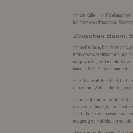
Ich bin Kalle – und Weihnachte
ich meine wufftastische Feierta
Zwischen Baum, B
Ich heiße Kalle, bin mittelgroß,
mein erstes Weihnachten. Ich ha
umgeworfen, weil ich die Katze
lassen? WUFF! Ich zumindest nic
Kurz: Ich weiß Bescheid. Und ge
denke mir: „Ach ja, die Zeit, in d
Es beginnt immer mit der Kiste
glänzende Dinge, die man auf kei
Lichterkette, die aussieht wie e
neugierig schnüffeln. Ich scheit
Dann kommt der Baum.
Die Mens