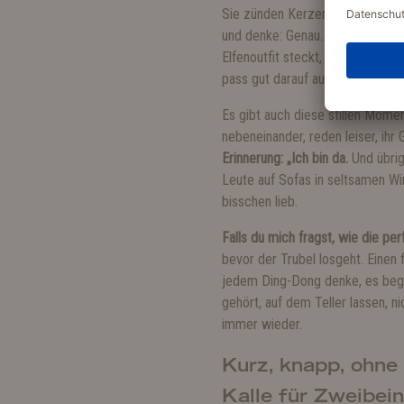
Sie zünden Kerzen an, singen Li
und denke: Genau. So schön. W
Elfenoutfit steckt, das meine Be
pass gut darauf auf.
Es gibt auch diese stillen Mome
nebeneinander, reden leiser, ihr
Erinnerung: „Ich bin da.
Und übrig
Leute auf Sofas in seltsamen Wi
bisschen lieb.
Falls du mich fragst, wie die p
bevor der Trubel losgeht. Einen 
jedem Ding-Dong denke, es begin
gehört, auf dem Teller lassen,
immer wieder.
Kurz, knapp, ohne
Kalle für Zweibein