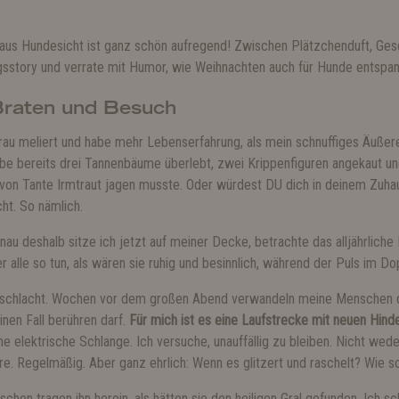
n aus Hundesicht ist ganz schön aufregend! Zwischen Plätzchenduft, Ge
gsstory und verrate mit Humor, wie Weihnachten auch für Hunde entspann
raten und Besuch
 grau meliert und habe mehr Lebenserfahrung, als mein schnuffiges Äußere
be bereits drei Tannenbäume überlebt, zwei Krippenfiguren angekaut un
 von Tante Irmtraut jagen musste. Oder würdest DU dich in deinem Zuh
ht. So nämlich.
nau deshalb sitze ich jetzt auf meiner Decke, betrachte das alljährlich
er alle so tun, als wären sie ruhig und besinnlich, während der Puls im Dop
nschlacht. Wochen vor dem großen Abend verwandeln meine Menschen di
nen Fall berühren darf.
Für mich ist es eine Laufstrecke mit neuen Hind
ine elektrische Schlange. Ich versuche, unauffällig zu bleiben. Nicht wed
ere. Regelmäßig. Aber ganz ehrlich: Wenn es glitzert und raschelt? Wie s
chen tragen ihn herein, als hätten sie den heiligen Gral gefunden. Ich s