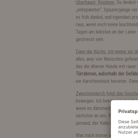
Überhaupt: Routinen.
Du denkst vi
„entspannter“. Spaziergänge vers
es früh dunkel, und irgendwo pro
raus, wenn noch keine leuchtend
Tagen am liebsten an der Leine 
gestresst sein.
Dann die Küche. Ich nenne sie 
alles, was von Menschen gefeier
das die älteren Hunde mit rauer
Türrahmen, außerhalb der Gefah
ein Karottenstück herunter. Dann
Zwischendurch folgt das Gesche
bewegen. Ich bekomme meist etw
wenn es dämmert. Ich nehme das G
nächsten an uns. Pure Freude, o
jemand, der Kalle heißt. Und d
Was mich immer wieder faszinie