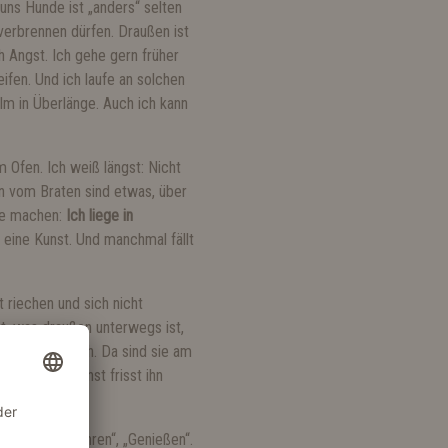
 uns Hunde ist „anders“ selten
verbrennen dürfen. Draußen ist
h Angst. Ich gehe gern früher
fen. Und ich laufe an solchen
lm in Überlänge. Auch ich kann
 Ofen. Ich weiß längst: Nicht
en vom Braten sind etwas, über
nde machen:
Ich liege in
 eine Kunst. Und manchmal fällt
t riechen und sich nicht
, was draußen unterwegs ist,
ch. Das mag ich. Da sind sie am
elt fest. Sonst frisst ihn
sie. „Runterfahren“, „Genießen“.