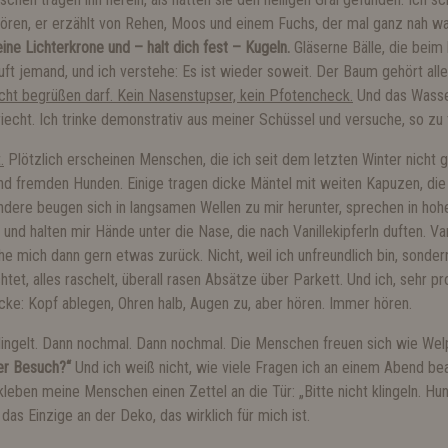
wören, er erzählt von Rehen, Moos und einem Fuchs, der mal ganz nah w
ne Lichterkrone und – halt dich fest – Kugeln.
Gläserne Bälle, die beim
, ruft jemand, und ich verstehe: Es ist wieder soweit. Der Baum gehört al
 nicht begrüßen darf. Kein Nasenstupser, kein Pfotencheck.
Und das Wasser
iecht. Ich trinke demonstrativ aus meiner Schüssel und versuche, so zu 
.
Plötzlich erscheinen Menschen, die ich seit dem letzten Winter nicht 
 und fremden Hunden. Einige tragen dicke Mäntel mit weiten Kapuzen, d
ndere beugen sich in langsamen Wellen zu mir herunter, sprechen in ho
und halten mir Hände unter die Nase, die nach Vanillekipferln duften. Van
he mich dann gern etwas zurück. Nicht, weil ich unfreundlich bin, sonder
tet, alles raschelt, überall rasen Absätze über Parkett. Und ich, sehr pr
cke: Kopf ablegen, Ohren halb, Augen zu, aber hören. Immer hören.
lingelt. Dann nochmal. Dann nochmal. Die Menschen freuen sich wie We
der Besuch?“
Und ich weiß nicht, wie viele Fragen ich an einem Abend b
, kleben meine Menschen einen Zettel an die Tür: „Bitte nicht klingeln. 
t das Einzige an der Deko, das wirklich für mich ist.