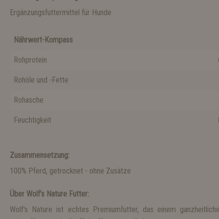
Ergänzungsfuttermittel für Hunde
Nährwert-Kompass
Rohprotein
67
Rohöle und -Fette
10
Rohasche
13
Feuchtigkeit
8.
Zusammensetzung:
100% Pferd, getrocknet - ohne Zusätze
Über Wolf’s Nature Futter:
Wolf's Nature ist echtes Premiumfutter, das einem ganzheitlich