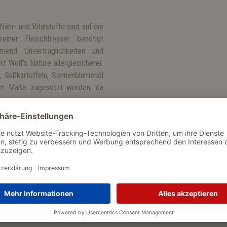
hr- und Vitalstoffe sind auf die
iner Fleischfresser benötigt
mend Unverträglichkeiten und
t Wolf’s Nature allergiesicherer.
, Süßkartoffeln, Sonnenblumenöl
stem Maße zugesetzt werden, da
men, ist Wolf’s Nature leicht
eißreich bekannten Erbsen ganz
zen nun das leicht verdauliche,
s dein Hund weniger Energie aus
offe für seinen Organismus nutz.