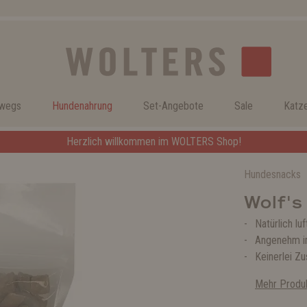
rwegs
Hundenahrung
Set-Angebote
Sale
Katz
Herzlich willkommen im WOLTERS Shop!
Hundesnacks
Wolf's
Natürlich lu
Angenehm i
Keinerlei Z
Mehr Produk