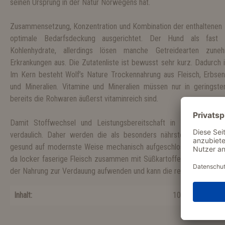
seinen Ursprung in der Natur Norwegens hat.
Zusammensetzung, Konzentration und Kombination der enthaltenen Nä
optimale Bedarfsdeckung ausgerichtet. Der Hund als fast re
Kohlenhydrate, allerdings lösen manche Getreidearten zuneh
Erkrankungen aus. Die Zutatenliste ist bewusst sehr kurz. Dadurch is
Im Kern besteht Wolf’s Nature Trockennahrung aus Fleisch, Erbsen
und Mineralien. Vitamine und Mineralien müssen nur in gering
bereits die Rohwaren äußerst vitaminreich sind.
Damit Stoffwechsel und Leistungsbereitschaft in Schwung kom
verdaulich. Daher werden die als besonders nährstoff- und eiw
gesund auf modernste Weise mechanisch aufgeschlossen und ergän
da locker faserige Fleisch zusammen mit Süßkartoffeln. Somit mus
der Nahrung zur Verdauung aufwenden und kann die reichen Inhaltsst
Inhalt:
100 g