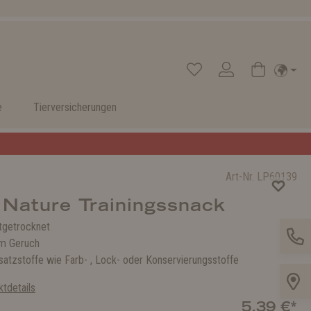
e
Tierversicherungen
Art-Nr.
LP60139
 Nature Trainingssnack
ftgetrocknet
m Geruch
usatzstoffe wie Farb- , Lock- oder Konservierungsstoffe
tdetails
5,39 €*