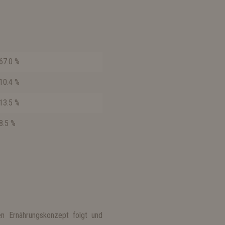
.0 %
.4 %
.5 %
5 %
en Ernährungskonzept folgt und