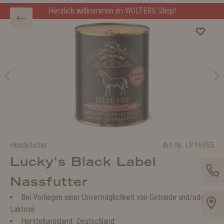
Herzlich willkommen im WOLTERS Shop!
Hundefutter
Art-Nr.
LP16955
Lucky's Black Label
Nassfutter
Bei Vorliegen einer Unverträglichkeit von Getreide und/oder
Laktose
Herstellungsland: Deutschland